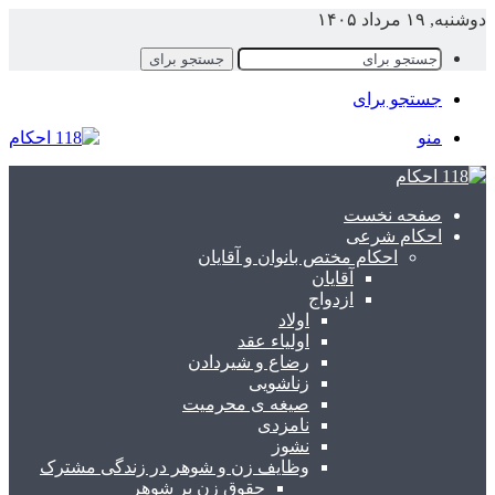
دوشنبه, ۱۹ مرداد ۱۴۰۵
جستجو برای
جستجو برای
منو
صفحه نخست
احکام شرعی
احکام مختص بانوان و آقایان
آقایان
ازدواج
اولاد
اولیاء عقد
رضاع و شیردادن
زناشویی
صیغه ی محرمیت
نامزدی
نشوز
وظایف زن و شوهر در زندگی مشترک
حقوق زن بر شوهر