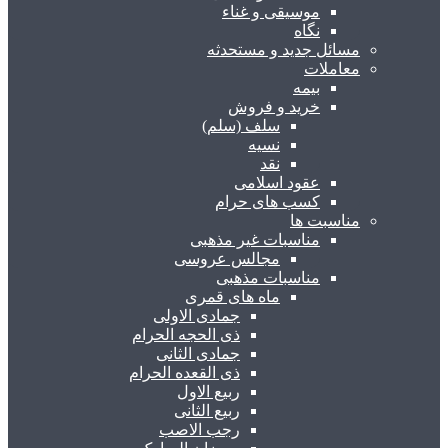
موسیقی و غناء
نگاه
مسائل جدید و مستحدثه
معاملات
بیمه
خرید و فروش
سلف (سلم)
نسیه
نقد
عقود اسلامی
کسب های حرام
مناسبت ها
مناسبات غیر مذهبی
مجالس عروسی
مناسبات مذهبی
ماه های قمری
جمادی الاولی
ذی الحجه الحرام
جمادی الثانی
ذی القعده الحرام
ربیع الاول
ربیع الثانی
رجب الاصب