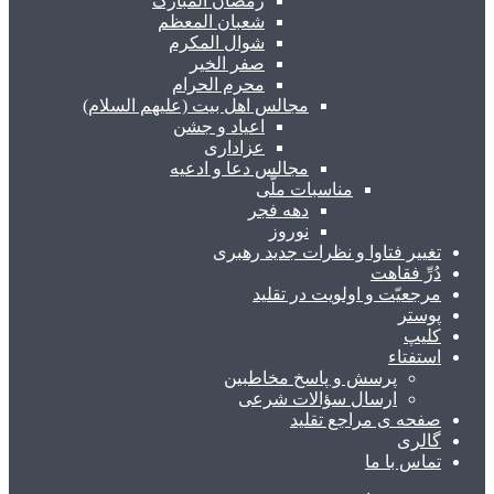
رمضان المبارک
شعبان المعظم
شوال المکرم
صفر الخیر
محرم الحرام
مجالس اهل بیت (علیهم السلام)
اعیاد و جشن
عزاداری
مجالس دعا و ادعیه
مناسبات ملّی
دهه فجر
نوروز
تغییر فتاوا و نظرات جدید رهبری
دُرِّ فقاهت
مرجعیّت و اولویت در تقلید
پوستر
کلیپ
استفتاء
پرسش و پاسخ مخاطبین
ارسال سؤالات شرعی
صفحه ی مراجع تقلید
گالری
تماس با ما