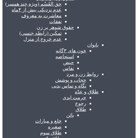
حق القَسْم (ویژه چند همسر)
عدم نزدیکی بیش از ۴ماه
معاشرت به معروف
نفقات
حقوق شوهر بر زن
تمکین (رابطه جنسی)
عدم خروج از منزل
بانوان
خون های ۳گانه
استحاضه
حیض
نفاس
روابط زن و مرد
حجاب و پوشش
نگاه و تماس بدنی
طلاق و عدّه
حرمت ابدی
رجوع
طلاق
بائن
خلع و مبارات
صغیره
طلاق سوم