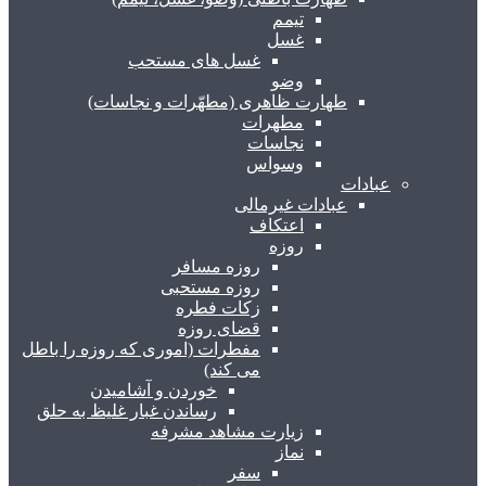
تیمم
غسل
غسل های مستحب
وضو
طهارت ظاهری (مطهّرات و نجاسات)
مطهرات
نجاسات
وسواس
عبادات
عبادات غیرمالی
اعتکاف
روزه
روزه مسافر
روزه مستحبی
زکات فطره
قضای روزه
مفطرات (اموری که روزه را باطل
می کند)
خوردن و آشامیدن
رساندن غبار غلیظ به حلق
زیارت مشاهد مشرفه
نماز
سفر