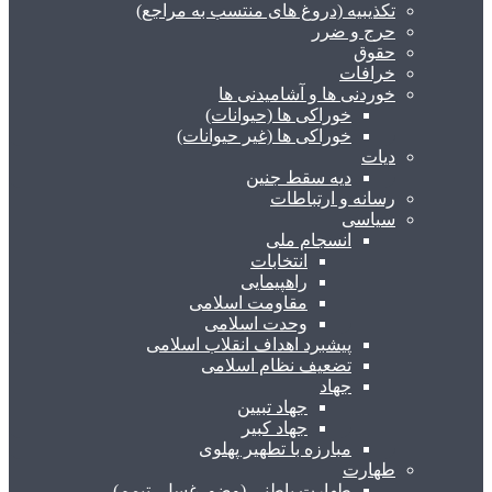
تکذیبیه (دروغ های منتسب به مراجع)
حرج و ضرر
حقوق
خرافات
خوردنی ها و آشامیدنی ها
خوراکی ها (حیوانات)
خوراکی ها (غیر حیوانات)
دیات
دیه سقط جنین
رسانه و ارتباطات
سیاسی
انسجام ملی
انتخابات
راهپیمایی
مقاومت اسلامی
وحدت اسلامی
پیشبرد اهداف انقلاب اسلامی
تضعیف نظام اسلامی
جهاد
جهاد تبیین
جهاد کبیر
مبارزه با تطهیر پهلوی
طهارت
طهارت باطنی (وضو، غسل، تیمم)