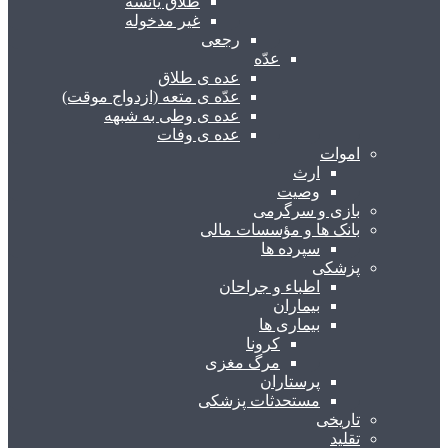
طلاق یائسه
غیر مدخوله
رجعی
عدّه
عده ی طلاق
عدّه ی متعه (ازدواج موقت)
عده ی وطی به شبهه
عده ی وفات
اموات
ارث
وصیت
بازی و سرگرمی
بانک ها و مؤسسات مالی
سپرده ها
پزشکی
اطباء و جراحان
بیماران
بیماری ها
کرونا
مرگ مغزی
پرستاران
مستحدثات پزشکی
تاریخی
تقلید