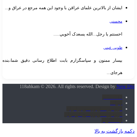
ایشان از بالاترین علمای عراقن با وجود این همه مرجع در عراق و...
محسنی
احسنتم یا رجل...الله یسعدک أخويي.....
طوبی عینی
بیسار ممنون و سپاسگزارم بابت اطلاع رسانی دقیق شما،بنده
هرجای...
118ahkam © 2026. All rights reserved. Design by
New Div
118 احکام
آپارات
گروه پرسش و پاسخ برادران
گروه پرسش و پاسخ خواهران
اینستاگرام
دکمه بازگشت به بالا