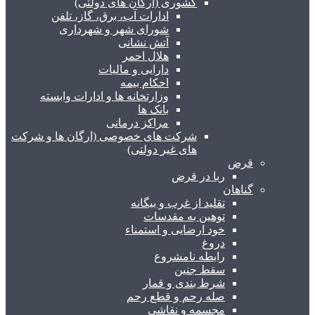
کشوری (ارگان های دولتی)
ادارات آب، برق، گاز، تلفن
شورای شهر و شهرداری
آتش نشانی
هلال احمر
دارایی و مالیات
احکام بیمه
وزارتخانه ها و ادارات وابسته
بانک ها
مراکز درمانی
شرکت های خصوصی (ارگان ها و شرکت
های غیر دولتی)
قرض
ربا در قرض
گناهان
تقلید از غرب و بیگانه
توهین به مقدسات
خود ارضایی و استمناء
دروغ
رابطه نامشروع
سقط جنین
شرط بندی و قمار
صله رحم و قطع رحم
مجسمه و نقاشی