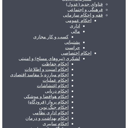
فتاوای جدید (عدول)
فرهنگی و اجتماعی
فقه و احکام سازمانی
احکام عمومی
اداری
مالی
کسب و کار مجازی
پشتیبانی
حراست
احکام اختصاصی
لشکری (نیروهای مسلح) و امنیتی
احکام حفاظت
احکام امنیت و اطلاعات
احکام مبارزه با مفاسد اقتصادی
احکام عملیات
احکام اغتشاشات
احکام دریایی
احکام هوافضا و موشکی
احکام پرواز (فرودگاه)
احکام جنگ نوین
احکام اداری نظامی
احکام بهداشت و درمان
احکام سایبری