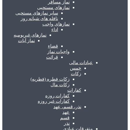
نماز مسافر
نمازهای مستحبی
سایر نمازهای مستحبی
نافله های شبانه روز
نمازهای واجب
اداء
نمازهای غیریومیه
نماز آیات
قضاء
واجبات نماز
قرائت
عبادات مالی
خمس
زکات
زکات فطره (فطریه)
زکات مال
کفارات
کفارات روزه
کفارات غیر روزه
نذر، قسم، عهد
عهد
قسم
نذر
متفرقات عبادی