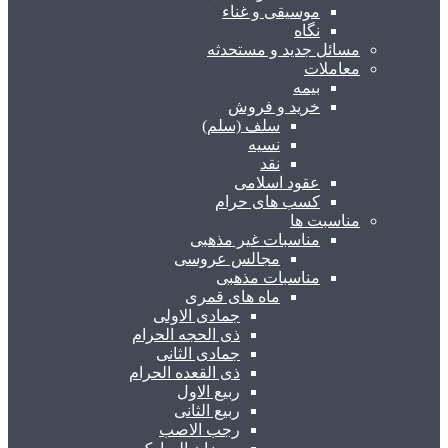
موسیقی و غناء
نگاه
مسائل جدید و مستحدثه
معاملات
بیمه
خرید و فروش
سلف (سلم)
نسیه
نقد
عقود اسلامی
کسب های حرام
مناسبت ها
مناسبات غیر مذهبی
مجالس عروسی
مناسبات مذهبی
ماه های قمری
جمادی الاولی
ذی الحجه الحرام
جمادی الثانی
ذی القعده الحرام
ربیع الاول
ربیع الثانی
رجب الاصب