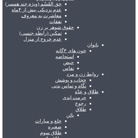
حق القَسْم (ویژه چند همسر)
عدم نزدیکی بیش از ۴ماه
معاشرت به معروف
نفقات
حقوق شوهر بر زن
تمکین (رابطه جنسی)
عدم خروج از منزل
بانوان
خون های ۳گانه
استحاضه
حیض
نفاس
روابط زن و مرد
حجاب و پوشش
نگاه و تماس بدنی
طلاق و عدّه
حرمت ابدی
رجوع
طلاق
بائن
خلع و مبارات
صغیره
طلاق سوم