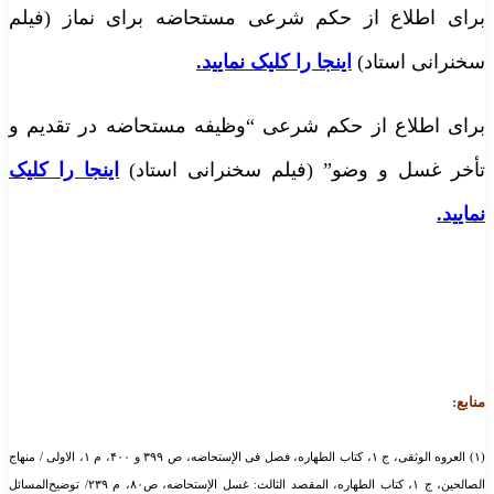
برای اطلاع از حکم شرعی مستحاضه برای نماز (فیلم
سخنرانی استاد)
اینجا را کلیک نمایید.
برای اطلاع از حکم شرعی “وظیفه مستحاضه در تقدیم و
تأخر غسل و وضو” (فیلم سخنرانی استاد)
اینجا را کلیک
نمایید.
منابع:
(۱) العروه الوثقی، ج ۱، کتاب الطهاره، فصل فی الإستحاضه، ص ۳۹۹ و ۴۰۰، م ۱، الاولی / منهاج
الصالحین، ج ۱، کتاب الطهاره، المقصد الثالث: غسل الإستحاضه، ص۸۰، م ۲۳۹/ توضیح‌المسائل