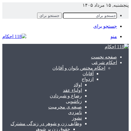
پنجشنبه, ۱۵ مرداد ۱۴۰۵
جستجو برای
جستجو برای
منو
صفحه نخست
احکام شرعی
احکام مختص بانوان و آقایان
آقایان
ازدواج
اولاد
اولیاء عقد
رضاع و شیردادن
زناشویی
صیغه ی محرمیت
نامزدی
نشوز
وظایف زن و شوهر در زندگی مشترک
حقوق زن بر شوهر