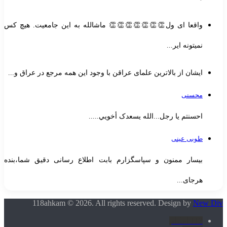
واقعا ای ول👏👏👏👏👏👏👏 ماشالله به این جامعیت. هیچ کس
نمیتونه ایر...
ایشان از بالاترین علمای عراقن با وجود این همه مرجع در عراق و...
محسنی
احسنتم یا رجل...الله یسعدک أخويي.....
طوبی عینی
بیسار ممنون و سپاسگزارم بابت اطلاع رسانی دقیق شما،بنده
هرجای...
118ahkam © 2026. All rights reserved. Design by
New Div
118 احکام