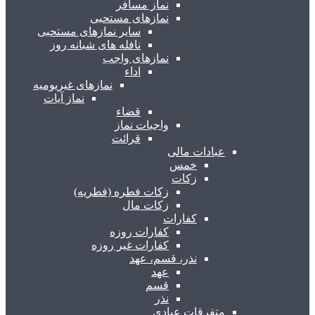
نماز مسافر
نمازهای مستحبی
سایر نمازهای مستحبی
نافله های شبانه روز
نمازهای واجب
اداء
نمازهای غیریومیه
نماز آیات
قضاء
واجبات نماز
قرائت
عبادات مالی
خمس
زکات
زکات فطره (فطریه)
زکات مال
کفارات
کفارات روزه
کفارات غیر روزه
نذر، قسم، عهد
عهد
قسم
نذر
متفرقات عبادی