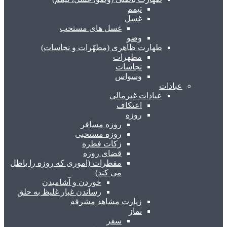
تیمم
غسل
غسل های مستحب
وضو
طهارت ظاهری (مطهّرات و نجاسات)
مطهرات
نجاسات
وسواس
عبادات
عبادات غیرمالی
اعتکاف
روزه
روزه مسافر
روزه مستحبی
زکات فطره
قضای روزه
مفطرات (اموری که روزه را باطل
می کند)
خوردن و آشامیدن
رساندن غبار غلیظ به حلق
زیارت مشاهد مشرفه
نماز
سفر