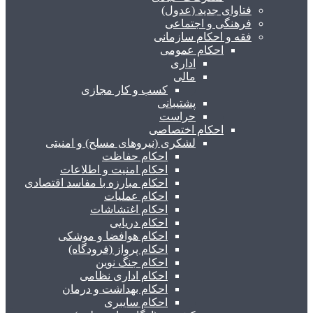
فتاوای جدید (عدول)
فرهنگی و اجتماعی
فقه و احکام سازمانی
احکام عمومی
اداری
مالی
کسب و کار مجازی
پشتیبانی
حراست
احکام اختصاصی
لشکری (نیروهای مسلح) و امنیتی
احکام حفاظت
احکام امنیت و اطلاعات
احکام مبارزه با مفاسد اقتصادی
احکام عملیات
احکام اغتشاشات
احکام دریایی
احکام هوافضا و موشکی
احکام پرواز (فرودگاه)
احکام جنگ نوین
احکام اداری نظامی
احکام بهداشت و درمان
احکام سایبری