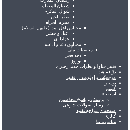
رمضان المبارک
شعبان المعظم
شوال المکرم
صفر الخیر
محرم الحرام
مجالس اهل بیت (علیهم السلام)
اعیاد و جشن
عزاداری
مجالس دعا و ادعیه
مناسبات ملّی
دهه فجر
نوروز
تغییر فتاوا و نظرات جدید رهبری
دُرِّ فقاهت
مرجعیّت و اولویت در تقلید
پوستر
کلیپ
استفتاء
پرسش و پاسخ مخاطبین
ارسال سؤالات شرعی
صفحه ی مراجع تقلید
گالری
تماس با ما