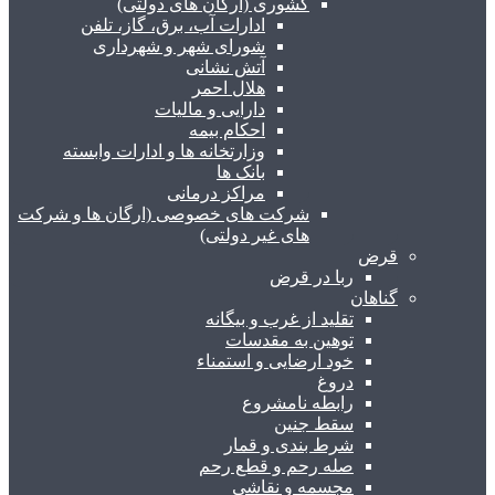
کشوری (ارگان های دولتی)
ادارات آب، برق، گاز، تلفن
شورای شهر و شهرداری
آتش نشانی
هلال احمر
دارایی و مالیات
احکام بیمه
وزارتخانه ها و ادارات وابسته
بانک ها
مراکز درمانی
شرکت های خصوصی (ارگان ها و شرکت
های غیر دولتی)
قرض
ربا در قرض
گناهان
تقلید از غرب و بیگانه
توهین به مقدسات
خود ارضایی و استمناء
دروغ
رابطه نامشروع
سقط جنین
شرط بندی و قمار
صله رحم و قطع رحم
مجسمه و نقاشی