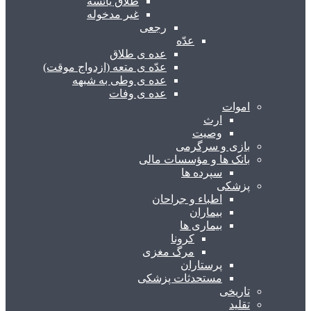
طلاق یائسه
غیر مدخوله
رجعی
عدّه
عده ی طلاق
عدّه ی متعه (ازدواج موقت)
عده ی وطی به شبهه
عده ی وفات
اموات
ارث
وصیت
بازی و سرگرمی
بانک ها و مؤسسات مالی
سپرده ها
پزشکی
اطباء و جراحان
بیماران
بیماری ها
کرونا
مرگ مغزی
پرستاران
مستحدثات پزشکی
تاریخی
تقلید