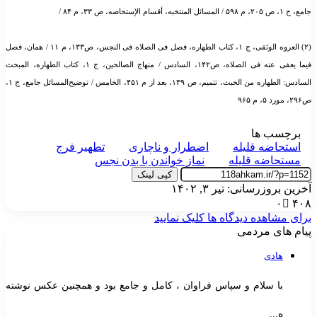
جامع، ج ۱، ص ۲۰۵، م ۵۹۸ / المسائل المنتخبه، أقسام الإستحاضه، ص ۳۳، م ۸۴ /
(۲) العروه الوثقی، ج ۱، کتاب الطهاره، فصل فی الصلاه فی النجس، ص۱۳۳، م ۱۱ / همان، فصل
فیما یعفی عنه فی الصلاه، ص۱۴۲، السادس / منهاج الصالحین، ج ۱، کتاب الطهاره، المبحث
السادس: الطهاره من الخبث، تتمیم، ص ۱۳۹، بعد از م ۴۵۱، الخامس / توضیح‌المسائل جامع، ج ۱،
ص۲۹۶، مورد ۵، م ۹۶۵
برچسب ها
استحاضه قلیله
اضطرار و ناچاری
تطهیر فرج
مستحاضه قلیله
نماز خواندن با بدن نجس
کپی لینک
آخرین بروزرسانی: تیر ۳, ۱۴۰۲
۰
۴۰۸
برای مشاهده دیدگاه ها کلیک نمایید
پیام های مردمی
هادی
با سلام و سپاس فراوان ، کامل و جامع بود و همچنین عکس نوشته
ه...