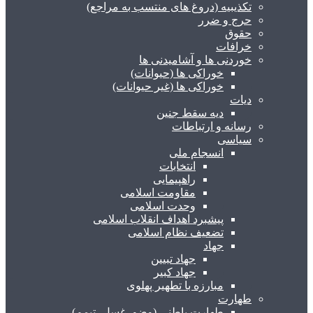
تکذیبیه (دروغ های منتسب به مراجع)
حرج و ضرر
حقوق
خرافات
خوردنی ها و آشامیدنی ها
خوراکی ها (حیوانات)
خوراکی ها (غیر حیوانات)
دیات
دیه سقط جنین
رسانه و ارتباطات
سیاسی
انسجام ملی
انتخابات
راهپیمایی
مقاومت اسلامی
وحدت اسلامی
پیشبرد اهداف انقلاب اسلامی
تضعیف نظام اسلامی
جهاد
جهاد تبیین
جهاد کبیر
مبارزه با تطهیر پهلوی
طهارت
طهارت باطنی (وضو، غسل، تیمم)