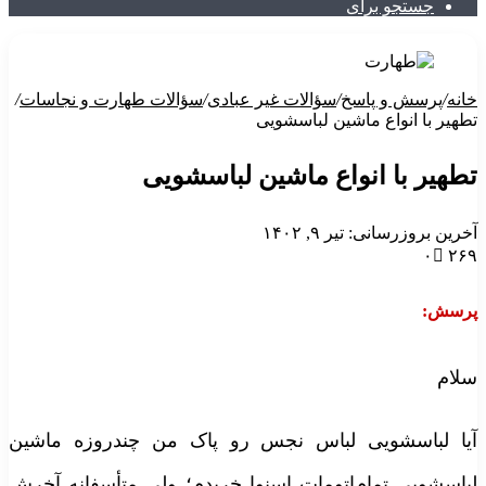
جستجو برای
انه
/
پرسش و پاسخ
/
سؤالات غیر عبادی
/
سؤالات طهارت و نجاسات
/
طهیر با انواع ماشین لباسشویی
طهیر با انواع ماشین لباسشویی
خرین بروزرسانی: تیر ۹, ۱۴۰۲
۰
۲۶
رسش:
لام
یا لباسشویی لباس نجس رو پاک من چندروزه ماشین
باسشویی تمام‌اتومات اسنوا خریدم؛ ولی متأسفانه آخرش