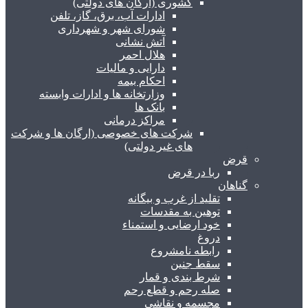
کشوری (ارگان های دولتی)
ادارات آب، برق، گاز، تلفن
شورای شهر و شهرداری
آتش نشانی
هلال احمر
دارایی و مالیات
احکام بیمه
وزارتخانه ها و ادارات وابسته
بانک ها
مراکز درمانی
شرکت های خصوصی (ارگان ها و شرکت
های غیر دولتی)
قرض
ربا در قرض
گناهان
تقلید از غرب و بیگانه
توهین به مقدسات
خود ارضایی و استمناء
دروغ
رابطه نامشروع
سقط جنین
شرط بندی و قمار
صله رحم و قطع رحم
مجسمه و نقاشی