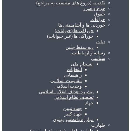
تکذیبیه (دروغ های منتسب به مراجع)
حرج و ضرر
حقوق
خرافات
خوردنی ها و آشامیدنی ها
خوراکی ها (حیوانات)
خوراکی ها (غیر حیوانات)
دیات
دیه سقط جنین
رسانه و ارتباطات
سیاسی
انسجام ملی
انتخابات
راهپیمایی
مقاومت اسلامی
وحدت اسلامی
پیشبرد اهداف انقلاب اسلامی
تضعیف نظام اسلامی
جهاد
جهاد تبیین
جهاد کبیر
مبارزه با تطهیر پهلوی
طهارت
طهارت باطنی (وضو، غسل، تیمم)