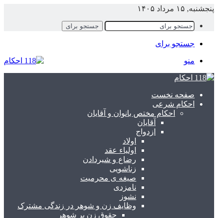
نجشنبه, ۱۵ مرداد ۱۴۰۵
جستجو برای
جستجو برای
منو
صفحه نخست
احکام شرعی
احکام مختص بانوان و آقایان
آقایان
ازدواج
اولاد
اولیاء عقد
رضاع و شیردادن
زناشویی
صیغه ی محرمیت
نامزدی
نشوز
وظایف زن و شوهر در زندگی مشترک
حقوق زن بر شوهر