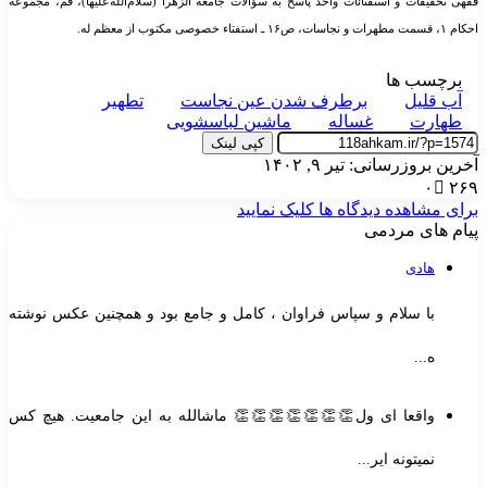
قهی تحقیقات و استفتائات واحد پاسخ به سؤالات جامعه الزهرا (سلام‌الله‌علیها)، قم، مجموعه
 ۱، قسمت مطهرات و نجاسات، ص۱۶ ـ استفتاء خصوصی مکتوب از معظم له.
برچسب ها
آب قلیل
برطرف شدن عین نجاست
تطهیر
طهارت
غساله
ماشین لباسشویی
کپی لینک
خرین بروزرسانی: تیر ۹, ۱۴۰۲
۰
۲۶
رای مشاهده دیدگاه ها کلیک نمایید
یام های مردمی
هادی
با سلام و سپاس فراوان ، کامل و جامع بود و همچنین عکس نوشته
ه...
واقعا ای ول👏👏👏👏👏👏👏 ماشالله به این جامعیت. هیچ کس
نمیتونه ایر...