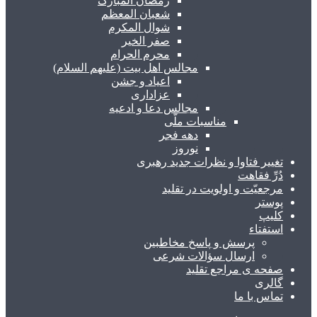
رمضان المبارک
شعبان المعظم
شوال المکرم
صفر الخیر
محرم الحرام
مجالس اهل بیت (علیهم السلام)
اعیاد و جشن
عزاداری
مجالس دعا و ادعیه
مناسبات ملّی
دهه فجر
نوروز
تغییر فتاوا و نظرات جدید رهبری
دُرِّ فقاهت
مرجعیّت و اولویت در تقلید
پوستر
کلیپ
استفتاء
پرسش و پاسخ مخاطبین
ارسال سؤالات شرعی
صفحه ی مراجع تقلید
گالری
تماس با ما