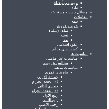
موسیقی و غناء
نگاه
مسائل جدید و مستحدثه
معاملات
بیمه
خرید و فروش
سلف (سلم)
نسیه
نقد
عقود اسلامی
کسب های حرام
مناسبت ها
مناسبات غیر مذهبی
مجالس عروسی
مناسبات مذهبی
ماه های قمری
جمادی الاولی
ذی الحجه الحرام
جمادی الثانی
ذی القعده الحرام
ربیع الاول
ربیع الثانی
رجب الاصب