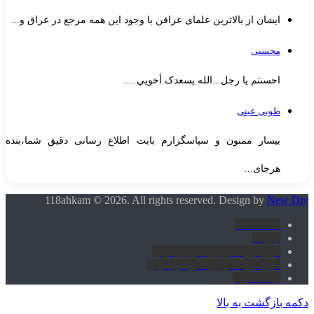
ایشان از بالاترین علمای عراقن با وجود این همه مرجع در عراق و...
محسنی
احسنتم یا رجل...الله یسعدک أخويي.....
طوبی عینی
بیسار ممنون و سپاسگزارم بابت اطلاع رسانی دقیق شما،بنده
هرجای...
118ahkam © 2026. All rights reserved. Design by
New Di
118 احکام
آپارات
گروه پرسش و پاسخ برادران
گروه پرسش و پاسخ خواهران
اینستاگرام
کمه بازگشت به بالا