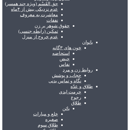
حق القَسْم (ویژه چند همسر)
عدم نزدیکی بیش از ۴ماه
معاشرت به معروف
نفقات
حقوق شوهر بر زن
تمکین (رابطه جنسی)
عدم خروج از منزل
بانوان
خون های ۳گانه
استحاضه
حیض
نفاس
روابط زن و مرد
حجاب و پوشش
نگاه و تماس بدنی
طلاق و عدّه
حرمت ابدی
رجوع
طلاق
بائن
خلع و مبارات
صغیره
طلاق سوم