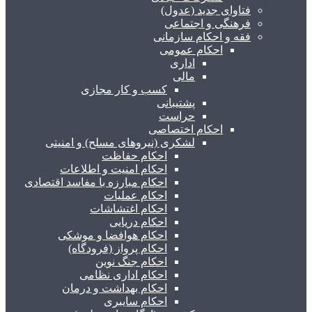
فتاوای جدید (عدول)
فرهنگی و اجتماعی
فقه و احکام سازمانی
احکام عمومی
اداری
مالی
کسب و کار مجازی
پشتیبانی
حراست
احکام اختصاصی
لشکری (نیروهای مسلح) و امنیتی
احکام حفاظت
احکام امنیت و اطلاعات
احکام مبارزه با مفاسد اقتصادی
احکام عملیات
احکام اغتشاشات
احکام دریایی
احکام هوافضا و موشکی
احکام پرواز (فرودگاه)
احکام جنگ نوین
احکام اداری نظامی
احکام بهداشت و درمان
احکام سایبری