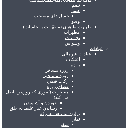
تیمم
غسل
غسل های مستحب
وضو
طهارت ظاهری (مطهّرات و نجاسات)
مطهرات
نجاسات
وسواس
عبادات
عبادات غیرمالی
اعتکاف
روزه
روزه مسافر
روزه مستحبی
زکات فطره
قضای روزه
مفطرات (اموری که روزه را باطل
می کند)
خوردن و آشامیدن
رساندن غبار غلیظ به حلق
زیارت مشاهد مشرفه
نماز
سفر