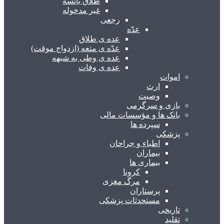
طلاق یائسه
غیر مدخوله
رجعی
عدّه
عده ی طلاق
عدّه ی متعه (ازدواج موقت)
عده ی وطی به شبهه
عده ی وفات
اموات
ارث
وصیت
بازی و سرگرمی
بانک ها و مؤسسات مالی
سپرده ها
پزشکی
اطباء و جراحان
بیماران
بیماری ها
کرونا
مرگ مغزی
پرستاران
مستحدثات پزشکی
تاریخی
تقلید