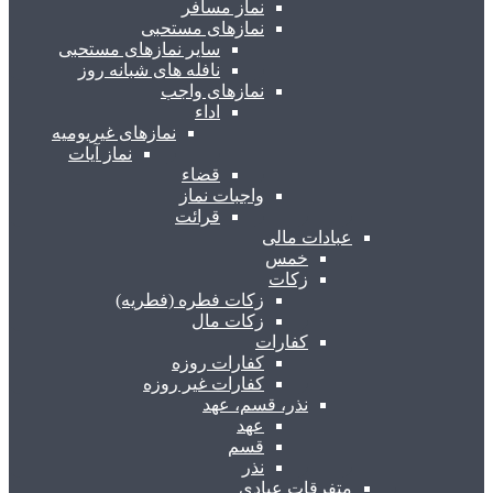
نماز مسافر
نمازهای مستحبی
سایر نمازهای مستحبی
نافله های شبانه روز
نمازهای واجب
اداء
نمازهای غیریومیه
نماز آیات
قضاء
واجبات نماز
قرائت
عبادات مالی
خمس
زکات
زکات فطره (فطریه)
زکات مال
کفارات
کفارات روزه
کفارات غیر روزه
نذر، قسم، عهد
عهد
قسم
نذر
متفرقات عبادی