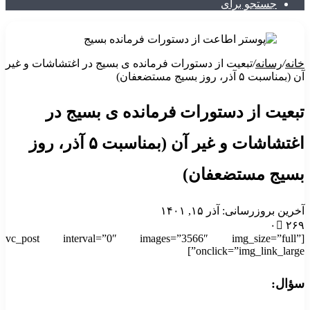
جستجو برای
خانه
/
رسانه
/
تبعیت از دستورات فرمانده ی بسیج در اغتشاشات و غیر
آن (بمناسبت ۵ آذر، روز بسیج مستضعفان)
تبعیت از دستورات فرمانده ی بسیج در
اغتشاشات و غیر آن (بمناسبت ۵ آذر، روز
بسیج مستضعفان)
آخرین بروزرسانی: آذر ۱۵, ۱۴۰۱
۰
۲۶۹
[vc_post interval=”0″ images=”3566″ img_size=”full”
onclick=”img_link_large”]
سؤال: