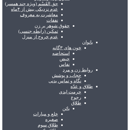
حق القَسْم (ویژه چند همسر)
عدم نزدیکی بیش از ۴ماه
معاشرت به معروف
نفقات
حقوق شوهر بر زن
تمکین (رابطه جنسی)
عدم خروج از منزل
بانوان
خون های ۳گانه
استحاضه
حیض
نفاس
روابط زن و مرد
حجاب و پوشش
نگاه و تماس بدنی
طلاق و عدّه
حرمت ابدی
رجوع
طلاق
بائن
خلع و مبارات
صغیره
طلاق سوم