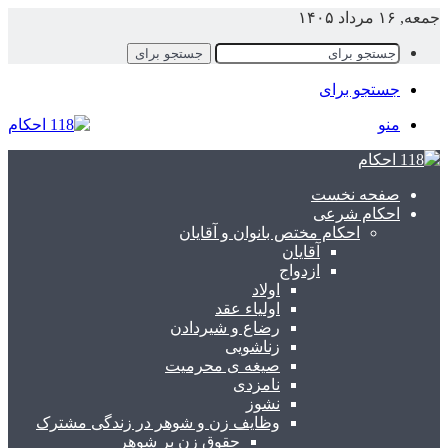
جمعه, ۱۶ مرداد ۱۴۰۵
جستجو برای
جستجو برای
منو
صفحه نخست
احکام شرعی
احکام مختص بانوان و آقایان
آقایان
ازدواج
اولاد
اولیاء عقد
رضاع و شیردادن
زناشویی
صیغه ی محرمیت
نامزدی
نشوز
وظایف زن و شوهر در زندگی مشترک
حقوق زن بر شوهر