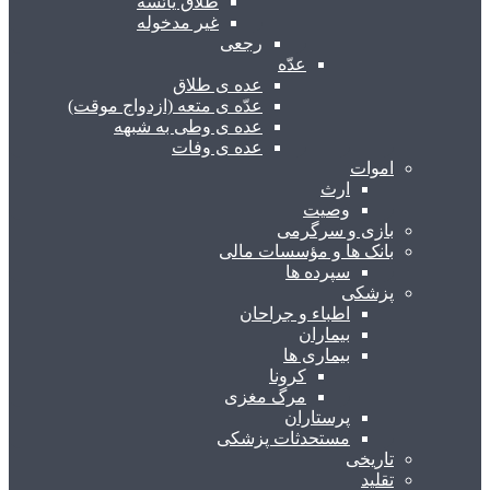
طلاق یائسه
غیر مدخوله
رجعی
عدّه
عده ی طلاق
عدّه ی متعه (ازدواج موقت)
عده ی وطی به شبهه
عده ی وفات
اموات
ارث
وصیت
بازی و سرگرمی
بانک ها و مؤسسات مالی
سپرده ها
پزشکی
اطباء و جراحان
بیماران
بیماری ها
کرونا
مرگ مغزی
پرستاران
مستحدثات پزشکی
تاریخی
تقلید