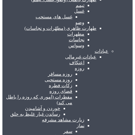
تیمم
غسل
غسل های مستحب
وضو
طهارت ظاهری (مطهّرات و نجاسات)
مطهرات
نجاسات
وسواس
عبادات
عبادات غیرمالی
اعتکاف
روزه
روزه مسافر
روزه مستحبی
زکات فطره
قضای روزه
مفطرات (اموری که روزه را باطل
می کند)
خوردن و آشامیدن
رساندن غبار غلیظ به حلق
زیارت مشاهد مشرفه
نماز
سفر