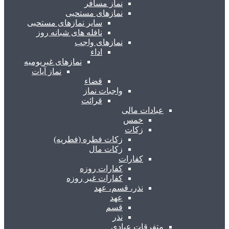
نماز مسافر
نمازهای مستحبی
سایر نمازهای مستحبی
نافله های شبانه روز
نمازهای واجب
اداء
نمازهای غیریومیه
نماز آیات
قضاء
واجبات نماز
قرائت
عبادات مالی
خمس
زکات
زکات فطره (فطریه)
زکات مال
کفارات
کفارات روزه
کفارات غیر روزه
نذر، قسم، عهد
عهد
قسم
نذر
متفرقات عبادی