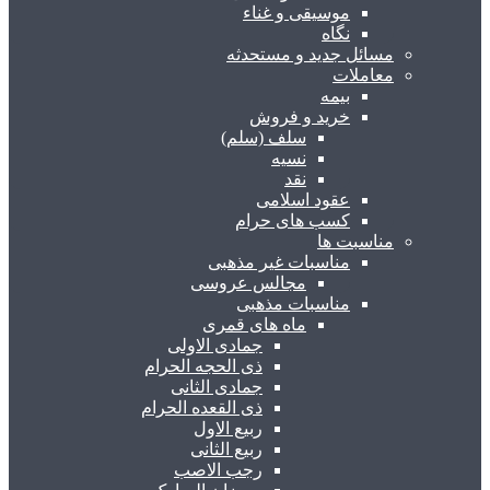
موسیقی و غناء
نگاه
مسائل جدید و مستحدثه
معاملات
بیمه
خرید و فروش
سلف (سلم)
نسیه
نقد
عقود اسلامی
کسب های حرام
مناسبت ها
مناسبات غیر مذهبی
مجالس عروسی
مناسبات مذهبی
ماه های قمری
جمادی الاولی
ذی الحجه الحرام
جمادی الثانی
ذی القعده الحرام
ربیع الاول
ربیع الثانی
رجب الاصب