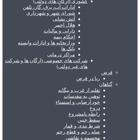
کشوری (ارگان های دولتی)
ادارات آب، برق، گاز، تلفن
شورای شهر و شهرداری
آتش نشانی
هلال احمر
دارایی و مالیات
احکام بیمه
وزارتخانه ها و ادارات وابسته
بانک ها
مراکز درمانی
شرکت های خصوصی (ارگان ها و شرکت
های غیر دولتی)
قرض
ربا در قرض
گناهان
تقلید از غرب و بیگانه
توهین به مقدسات
خود ارضایی و استمناء
دروغ
رابطه نامشروع
سقط جنین
شرط بندی و قمار
صله رحم و قطع رحم
مجسمه و نقاشی