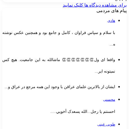
برای مشاهده دیدگاه ها کلیک نمایید
پیام های مردمی
هادی
با سلام و سپاس فراوان ، کامل و جامع بود و همچنین عکس نوشته
ه...
واقعا ای ول👏👏👏👏👏👏👏 ماشالله به این جامعیت. هیچ کس
نمیتونه ایر...
ایشان از بالاترین علمای عراقن با وجود این همه مرجع در عراق و...
محسنی
احسنتم یا رجل...الله یسعدک أخويي.....
طوبی عینی