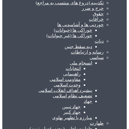
تکذیبیه (دروغ های منتسب به مراجع)
حرج و ضرر
حقوق
خرافات
خوردنی ها و آشامیدنی ها
خوراکی ها (حیوانات)
خوراکی ها (غیر حیوانات)
دیات
دیه سقط جنین
رسانه و ارتباطات
سیاسی
انسجام ملی
انتخابات
راهپیمایی
مقاومت اسلامی
وحدت اسلامی
پیشبرد اهداف انقلاب اسلامی
تضعیف نظام اسلامی
جهاد
جهاد تبیین
جهاد کبیر
مبارزه با تطهیر پهلوی
طهارت
طهارت باطنی (وضو، غسل، تیمم)