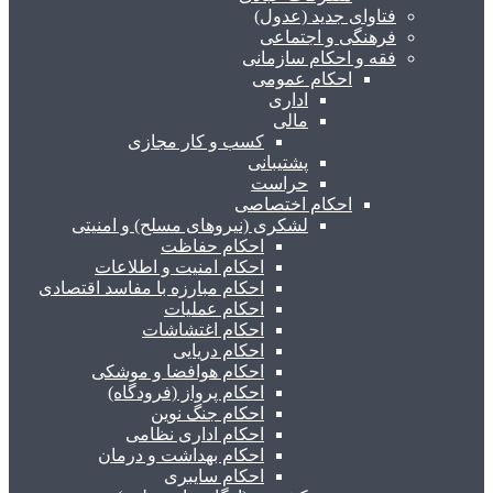
فتاوای جدید (عدول)
فرهنگی و اجتماعی
فقه و احکام سازمانی
احکام عمومی
اداری
مالی
کسب و کار مجازی
پشتیبانی
حراست
احکام اختصاصی
لشکری (نیروهای مسلح) و امنیتی
احکام حفاظت
احکام امنیت و اطلاعات
احکام مبارزه با مفاسد اقتصادی
احکام عملیات
احکام اغتشاشات
احکام دریایی
احکام هوافضا و موشکی
احکام پرواز (فرودگاه)
احکام جنگ نوین
احکام اداری نظامی
احکام بهداشت و درمان
احکام سایبری