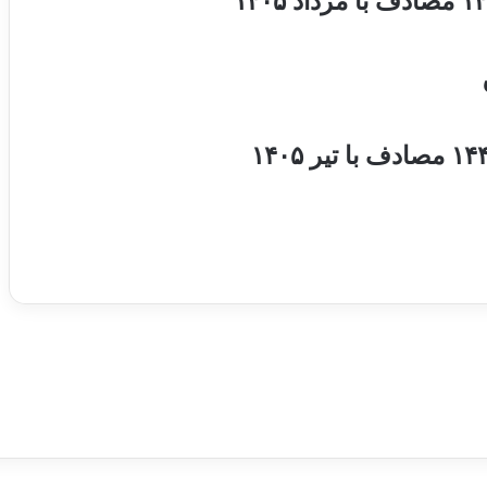
م
س
ا
ز
م
ا
ن
ی
م
ط
ا
ب
ق
ب
ا
ف
ت
ا
و
ا
ی