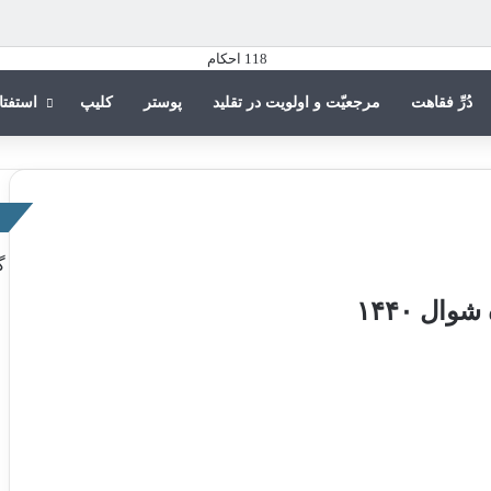
دُرِّ فقاهت
مرجعیّت و اولویت در تقلید
پوستر
کلیپ
استفتا
گ
ال ۱۴۴۰