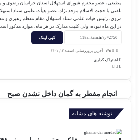
مطیعی، عضو محترم شورای استهلال استان خراسان رضوی و م
تلفنی با حجت الاسلام موحد نژاد، عضو هیأت علمی ستاد استهلا
مروی، رئیس هیات علمی ستاد استهلال مقام معظم رهبری و معا
در این ماه نبوده، ولی کلیت مدارک در هر ماه، موارد مذکور است
کپی لینک
۰
۱۴۵
آخرین بروزرسانی: اسفند ۱۳, ۱۴۰۱
اشتراک گذاری
و
ت
چ
ا
ل
ا
ت
گ
پ
س
ر
ا
انجام مفطر به گمان داخل نشدن صبح
آ
ا
ن
پ
م
ج
ا
نوشته های مشابه
م
م
ف
ط