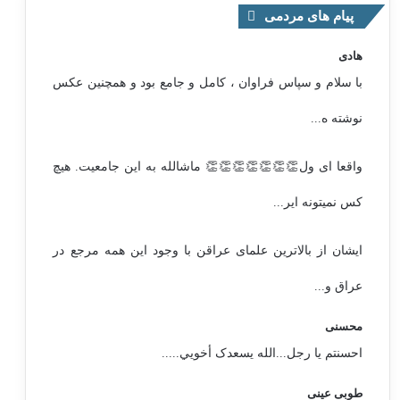
پیام های مردمی
هادی
با سلام و سپاس فراوان ، کامل و جامع بود و همچنین عکس
نوشته ه...
واقعا ای ول👏👏👏👏👏👏👏 ماشالله به این جامعیت. هیچ
کس نمیتونه ایر...
ایشان از بالاترین علمای عراقن با وجود این همه مرجع در
عراق و...
محسنی
احسنتم یا رجل...الله یسعدک أخويي.....
طوبی عینی