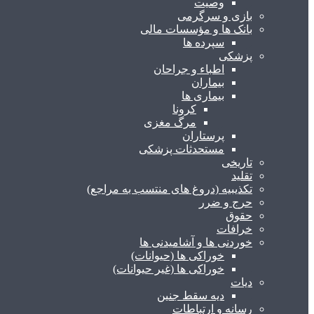
وصیت
بازی و سرگرمی
بانک ها و مؤسسات مالی
سپرده ها
پزشکی
اطباء و جراحان
بیماران
بیماری ها
کرونا
مرگ مغزی
پرستاران
مستحدثات پزشکی
تاریخی
تقلید
تکذیبیه (دروغ های منتسب به مراجع)
حرج و ضرر
حقوق
خرافات
خوردنی ها و آشامیدنی ها
خوراکی ها (حیوانات)
خوراکی ها (غیر حیوانات)
دیات
دیه سقط جنین
رسانه و ارتباطات