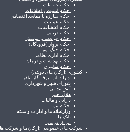
احکام حفاظت
احکام امنیت و اطلاعات
احکام مبارزه با مفاسد اقتصادی
احکام عملیات
احکام اغتشاشات
احکام دریایی
احکام هوافضا و موشکی
احکام پرواز (فرودگاه)
احکام جنگ نوین
احکام اداری نظامی
احکام بهداشت و درمان
احکام سایبری
کشوری (ارگان های دولتی)
ادارات آب، برق، گاز، تلفن
شورای شهر و شهرداری
آتش نشانی
هلال احمر
دارایی و مالیات
احکام بیمه
وزارتخانه ها و ادارات وابسته
بانک ها
مراکز درمانی
شرکت های خصوصی (ارگان ها و شرکت های 