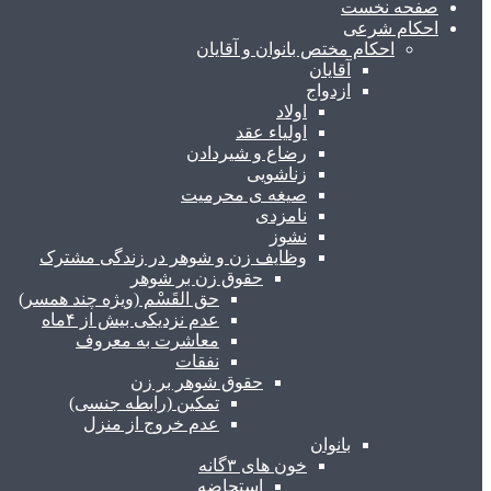
صفحه نخست
احکام شرعی
احکام مختص بانوان و آقایان
آقایان
ازدواج
اولاد
اولیاء عقد
رضاع و شیردادن
زناشویی
صیغه ی محرمیت
نامزدی
نشوز
وظایف زن و شوهر در زندگی مشترک
حقوق زن بر شوهر
حق القَسْم (ویژه چند همسر)
عدم نزدیکی بیش از ۴ماه
معاشرت به معروف
نفقات
حقوق شوهر بر زن
تمکین (رابطه جنسی)
عدم خروج از منزل
بانوان
خون های ۳گانه
استحاضه