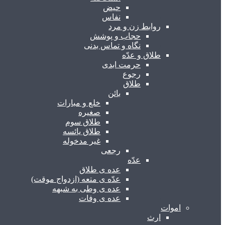
حیض
نفاس
روابط زن و مرد
حجاب و پوشش
نگاه و تماس بدنی
طلاق و عدّه
حرمت ابدی
رجوع
طلاق
بائن
خلع و مبارات
صغیره
طلاق سوم
طلاق یائسه
غیر مدخوله
رجعی
عدّه
عده ی طلاق
عدّه ی متعه (ازدواج موقت)
عده ی وطی به شبهه
عده ی وفات
اموات
ارث