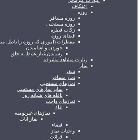
عبادات غیرمالی
اعتکاف
روزه
روزه مسافر
روزه مستحبی
زکات فطره
قضای روزه
مفطرات (اموری که روزه را باطل می 
خوردن و آشامیدن
رساندن غبار غلیظ به حلق
زیارت مشاهد مشرفه
نماز
سفر
نماز مسافر
نمازهای مستحبی
سایر نمازهای مستحبی
نافله های شبانه روز
نمازهای واجب
اداء
نمازهای غیریومیه
نماز آیات
قضاء
واجبات نماز
قرائت