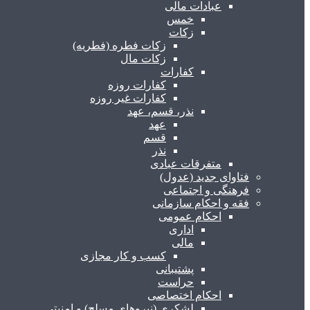
عبادات مالی
خمس
زکات
زکات فطره (فطریه)
زکات مال
کفارات
کفارات روزه
کفارات غیر روزه
نذر، قسم، عهد
عهد
قسم
نذر
متفرقات عبادی
فتاوای جدید (عدول)
فرهنگی و اجتماعی
فقه و احکام سازمانی
احکام عمومی
اداری
مالی
کسب و کار مجازی
پشتیبانی
حراست
احکام اختصاصی
لشکری (نیروهای مسلح) و امنیتی