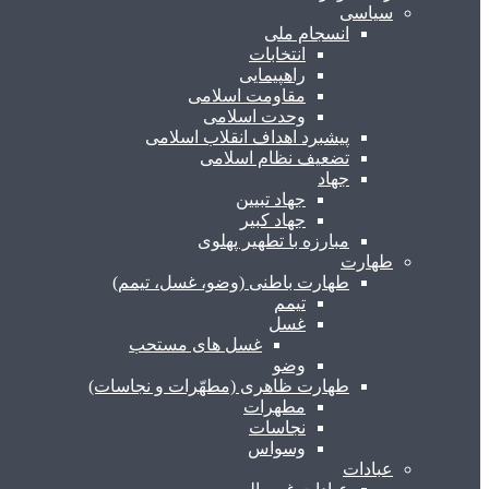
سیاسی
انسجام ملی
انتخابات
راهپیمایی
مقاومت اسلامی
وحدت اسلامی
پیشبرد اهداف انقلاب اسلامی
تضعیف نظام اسلامی
جهاد
جهاد تبیین
جهاد کبیر
مبارزه با تطهیر پهلوی
طهارت
طهارت باطنی (وضو، غسل، تیمم)
تیمم
غسل
غسل های مستحب
وضو
طهارت ظاهری (مطهّرات و نجاسات)
مطهرات
نجاسات
وسواس
عبادات