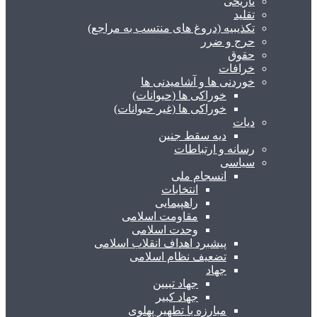
تاریخی
تقلید
تکذیبیه (دروغ های منتسب به مراجع)
حرج و ضرر
حقوق
خرافات
خوردنی ها و آشامیدنی ها
خوراکی ها (حیوانات)
خوراکی ها (غیر حیوانات)
دیات
دیه سقط جنین
رسانه و ارتباطات
سیاسی
انسجام ملی
انتخابات
راهپیمایی
مقاومت اسلامی
وحدت اسلامی
پیشبرد اهداف انقلاب اسلامی
تضعیف نظام اسلامی
جهاد
جهاد تبیین
جهاد کبیر
مبارزه با تطهیر پهلوی