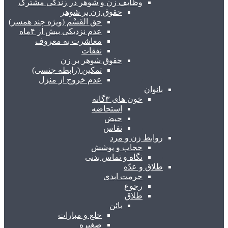
وظایف زن و شوهر در زندگی مشترک
حقوق زن بر شوهر
حق القَسْم (ویژه چند همسر)
عدم نزدیکی بیش از ۴ماه
معاشرت به معروف
نفقات
حقوق شوهر بر زن
تمکین (رابطه جنسی)
عدم خروج از منزل
بانوان
خون های ۳گانه
استحاضه
حیض
نفاس
روابط زن و مرد
حجاب و پوشش
نگاه و تماس بدنی
طلاق و عدّه
حرمت ابدی
رجوع
طلاق
بائن
خلع و مبارات
صغیره