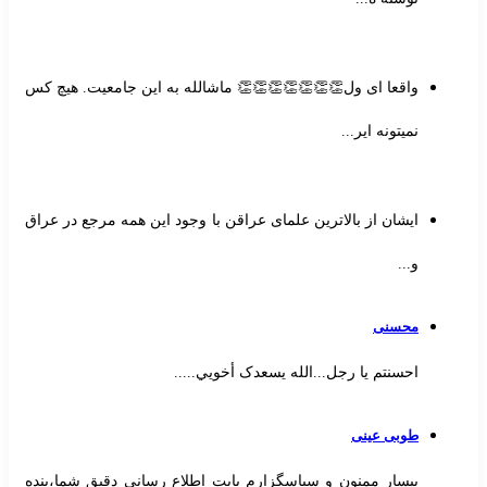
واقعا ای ول👏👏👏👏👏👏👏 ماشالله به این جامعیت. هیچ کس
نمیتونه ایر...
ایشان از بالاترین علمای عراقن با وجود این همه مرجع در عراق
و...
محسنی
احسنتم یا رجل...الله یسعدک أخويي.....
طوبی عینی
بیسار ممنون و سپاسگزارم بابت اطلاع رسانی دقیق شما،بنده