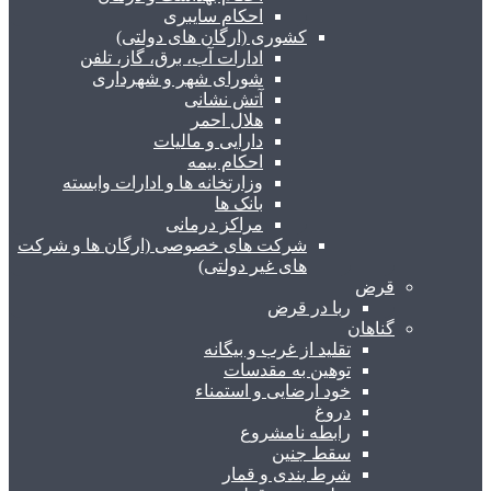
احکام سایبری
کشوری (ارگان های دولتی)
ادارات آب، برق، گاز، تلفن
شورای شهر و شهرداری
آتش نشانی
هلال احمر
دارایی و مالیات
احکام بیمه
وزارتخانه ها و ادارات وابسته
بانک ها
مراکز درمانی
شرکت های خصوصی (ارگان ها و شرکت
های غیر دولتی)
قرض
ربا در قرض
گناهان
تقلید از غرب و بیگانه
توهین به مقدسات
خود ارضایی و استمناء
دروغ
رابطه نامشروع
سقط جنین
شرط بندی و قمار