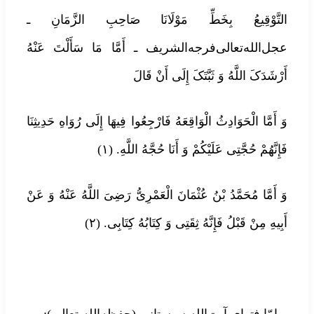
التَّوْقِیعُ بِخَطِّ مَوْلَانَا صَاحِبِ الزَّمَانِ ـ
عجل‌الله‌تعالی‌فرجه‌الشریف ـ أَمَّا مَا سَأَلْتَ عَنْهُ
أَرْشَدَکَ اللَّهُ وَ ثَبَّتَکَ إِلَی أَنْ قَالَ
وَ أَمَّا الْحَوَادِثُ الْوَاقِعَهُ فَارْجِعُوا فِیهَا إِلَی رُوَاهِ حَدِیثِنَا
فَإِنَّهُمْ حُجَّتِی عَلَیْکُمْ وَ أَنَا حُجَّهُ اللَّهِ. (۱)
وَ أَمَّا مُحَمَّدُ بْنُ عُثْمَانَ الْعَمْرِیُّ رَضِیَ اللَّهُ عَنْهُ وَ عَنْ
أَبِیهِ مِنْ قَبْلُ فَإِنَّهُ ثِقَتِی وَ کِتَابُهُ کِتَابِی. (۲)
و امّا فتوای آیت‌الله سیستانی (حفظه‌الله تعالی):