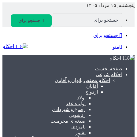
پنجشنبه, ۱۵ مرداد ۱۴۰۵
جستجو برای
جستجو برای
منو
صفحه نخست
احکام شرعی
احکام مختص بانوان و آقایان
آقایان
ازدواج
اولاد
اولیاء عقد
رضاع و شیردادن
زناشویی
صیغه ی محرمیت
نامزدی
نشوز