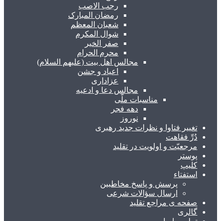
رجب الاصب
رمضان المبارک
شعبان المعظم
شوال المکرم
صفر الخیر
محرم الحرام
مجالس اهل بیت (علیهم السلام)
اعیاد و جشن
عزاداری
مجالس دعا و ادعیه
مناسبات ملّی
دهه فجر
نوروز
تغییر فتاوا و نظرات جدید رهبری
دُرِّ فقاهت
مرجعیّت و اولویت در تقلید
پوستر
کلیپ
استفتاء
پرسش و پاسخ مخاطبین
ارسال سؤالات شرعی
صفحه ی مراجع تقلید
گالری