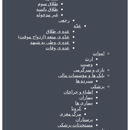
طلاق سوم
طلاق یائسه
غیر مدخوله
رجعی
عدّه
عده ی طلاق
عدّه ی متعه (ازدواج موقت)
عده ی وطی به شبهه
عده ی وفات
اموات
ارث
وصیت
بازی و سرگرمی
بانک ها و مؤسسات مالی
سپرده ها
پزشکی
اطباء و جراحان
بیماران
بیماری ها
کرونا
مرگ مغزی
پرستاران
مستحدثات پزشکی