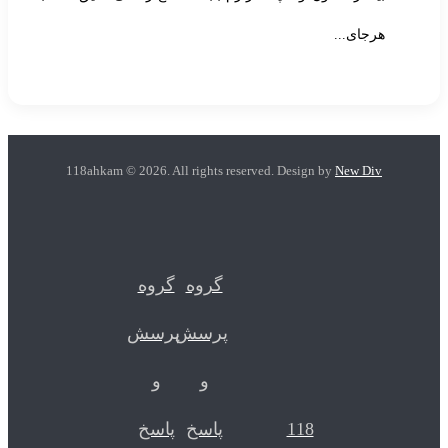
هرجای...
118ahkam © 2026. All rights reserved. Design by
New Div
گروه
گروه
پرسش
پرسش
و
و
118
پاسخ
پاسخ