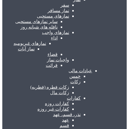
سفر
نماز مسافر
نمازهای مستحبی
سایر نمازهای مستحبی
نافله های شبانه روز
نمازهای واجب
اداء
نمازهای غیریومیه
نماز آیات
قضاء
واجبات نماز
قرائت
عبادات مالی
خمس
زکات
زکات فطره (فطریه)
زکات مال
کفارات
کفارات روزه
کفارات غیر روزه
نذر، قسم، عهد
عهد
قسم