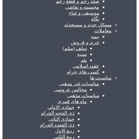
صله رحم و قطع رحم
مجسمه و نقاشی
موسیقی و غناء
نگاه
مسائل جدید و مستحدثه
معاملات
بیمه
خرید و فروش
سلف (سلم)
نسیه
نقد
عقود اسلامی
کسب های حرام
مناسبت ها
مناسبات غیر مذهبی
مجالس عروسی
مناسبات مذهبی
ماه های قمری
جمادی الاولی
ذی الحجه الحرام
جمادی الثانی
ذی القعده الحرام
ربیع الاول
ربیع الثانی