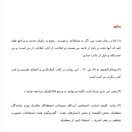
منابع:
(۱) اما در زمان غیبت من، اگر به مسئله‌ای برخوردید، رجوع به راویان حدیث و مراجع تقلید
کنید که آنها حجت و دلیل از ناحیه من هستند (و اطاعت از آنان، اطاعت از من است) و من
حجت‌الله و دلیل از جانب خدایم.
(۲) وسائل‌الشیعه، ج ۲۷، ص ۱۴۰ ـ این روایت در کتاب کمال‌الدین و احتجاج طبرسی و کتب
کثیر دیگری نیز آمده است.
(۳) یعنی این بازی حرام است (البته می‌توانید به مرجع فالاعلمتان مراجعه نمایید.)
(۴) سایت کلیشه (سایت اختصاصی آیت‌الله سیستانی (حفظه‌الله تعالی))، ویژه نمایندگان
معظم‌له، بخش (کلیشه) و بخش (ایمیل‌های نجف) / گفت‌وگوی هیئت استفتائات به‌صورت
شفاهی در نجف اشرف ـ استفتاء کتبی از معظم‌له