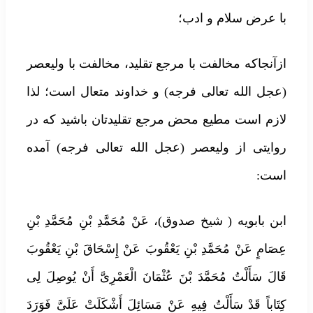
با عرض سلام و ادب؛
ازآنجاکه مخالفت با مرجع تقلید، مخالفت با ولیعصر
(عجل الله تعالی فرجه) و خداوند متعال است؛ لذا
لازم است مطیع محض مرجع تقلیدتان باشید که در
روایتی از ولیعصر (عجل الله تعالی فرجه) آمده
است:
ابن بابویه ( شیخ صدوق)، عَنْ مُحَمَّدِ بْنِ مُحَمَّدِ بْنِ
عِصَامٍ عَنْ مُحَمَّدِ بْنِ یَعْقُوبَ عَنْ إِسْحَاقَ بْنِ یَعْقُوبَ
قَالَ سَأَلْتُ مُحَمَّدَ بْنَ عُثْمَانَ الْعَمْرِیَّ أَنْ یُوصِلَ لِی
کِتَاباً قَدْ سَأَلْتُ فِیهِ عَنْ مَسَائِلَ أَشْکَلَتْ عَلَیَّ فَوَرَدَ