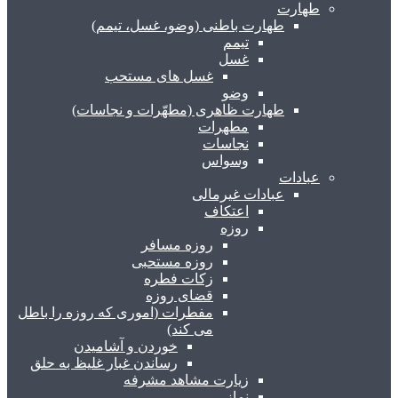
طهارت
طهارت باطنی (وضو، غسل، تیمم)
تیمم
غسل
غسل های مستحب
وضو
طهارت ظاهری (مطهّرات و نجاسات)
مطهرات
نجاسات
وسواس
عبادات
عبادات غیرمالی
اعتکاف
روزه
روزه مسافر
روزه مستحبی
زکات فطره
قضای روزه
مفطرات (اموری که روزه را باطل
می کند)
خوردن و آشامیدن
رساندن غبار غلیظ به حلق
زیارت مشاهد مشرفه
نماز