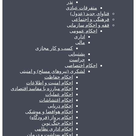
نذر
متفرقات عبادی
فتاوای جدید (عدول)
فرهنگی و اجتماعی
فقه و احکام سازمانی
احکام عمومی
اداری
مالی
کسب و کار مجازی
پشتیبانی
حراست
احکام اختصاصی
لشکری (نیروهای مسلح) و امنیتی
احکام حفاظت
احکام امنیت و اطلاعات
احکام مبارزه با مفاسد اقتصادی
احکام عملیات
احکام اغتشاشات
احکام دریایی
احکام هوافضا و موشکی
احکام پرواز (فرودگاه)
احکام جنگ نوین
احکام اداری نظامی
احکام بهداشت و درمان