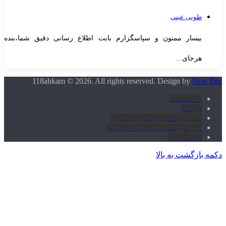
طوبی عینی
بیسار ممنون و سپاسگزارم بابت اطلاع رسانی دقیق شما،بنده
هرجای...
118ahkam © 2026. All rights reserved. Design by
New Di
118 احکام
آپارات
گروه پرسش و پاسخ برادران
گروه پرسش و پاسخ خواهران
اینستاگرام
کمه بازگشت به بالا