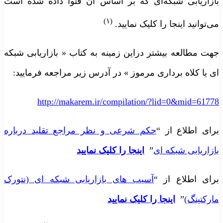
ازاریابی شبکه‌ای که بر اساس آن فَتوا داده شده است
(۱)
ی‌توانید اینجا را کلیک نمایید.
هت مطالعه بیشتر دراین زمینه به کتاب « بازاریابی شبکه
ی یا کلاه برداری مرموز » در آدرس زیر مراجعه فرمایید:
http://makarem.ir/compilation/?lid=0&mid=6177
رای اطلاع از “
حکم شرعی و نظر مراجع تقلید درباره
ازاریابی شبکه ای
”
اینجا را کلیک نمایید
رای اطلاع از “
آسیب های بازاریابی شبکه ای (نتورک
ارکتینگ)
”
اینجا را کلیک نمایید