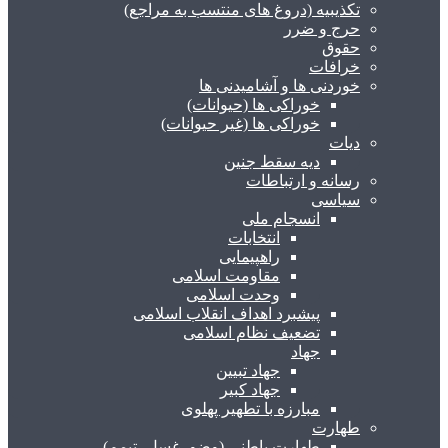
تکذیبیه (دروغ های منتسب به مراجع)
حرج و ضرر
حقوق
خرافات
خوردنی ها و آشامیدنی ها
خوراکی ها (حیوانات)
خوراکی ها (غیر حیوانات)
دیات
دیه سقط جنین
رسانه و ارتباطات
سیاسی
انسجام ملی
انتخابات
راهپیمایی
مقاومت اسلامی
وحدت اسلامی
پیشبرد اهداف انقلاب اسلامی
تضعیف نظام اسلامی
جهاد
جهاد تبیین
جهاد کبیر
مبارزه با تطهیر پهلوی
طهارت
طهارت باطنی (وضو، غسل، تیمم)