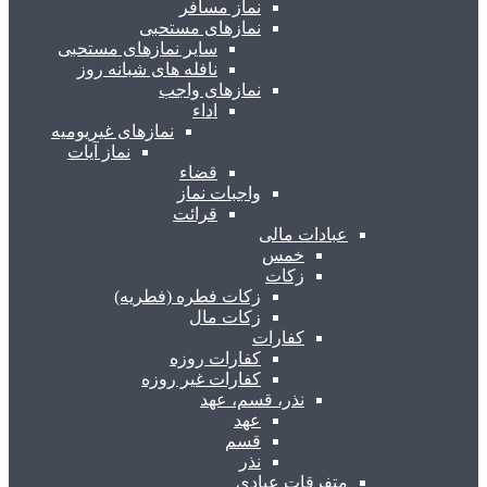
نماز مسافر
نمازهای مستحبی
سایر نمازهای مستحبی
نافله های شبانه روز
نمازهای واجب
اداء
نمازهای غیریومیه
نماز آیات
قضاء
واجبات نماز
قرائت
عبادات مالی
خمس
زکات
زکات فطره (فطریه)
زکات مال
کفارات
کفارات روزه
کفارات غیر روزه
نذر، قسم، عهد
عهد
قسم
نذر
متفرقات عبادی