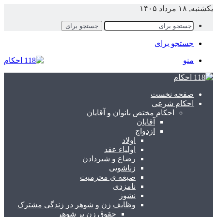
کشنبه, ۱۸ مرداد ۱۴۰۵
جستجو برای
جستجو برای
منو
صفحه نخست
احکام شرعی
احکام مختص بانوان و آقایان
آقایان
ازدواج
اولاد
اولیاء عقد
رضاع و شیردادن
زناشویی
صیغه ی محرمیت
نامزدی
نشوز
وظایف زن و شوهر در زندگی مشترک
حقوق زن بر شوهر