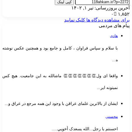
کپی لینک
خرین بروزرسانی: تیر ۱, ۱۴۰۲
۰
۱,۸۵
رای مشاهده دیدگاه ها کلیک نمایید
یام های مردمی
هادی
با سلام و سپاس فراوان ، کامل و جامع بود و همچنین عکس نوشته
ه...
واقعا ای ول👏👏👏👏👏👏👏 ماشالله به این جامعیت. هیچ کس
نمیتونه ایر...
ایشان از بالاترین علمای عراقن با وجود این همه مرجع در عراق و...
محسنی
احسنتم یا رجل...الله یسعدک أخويي.....