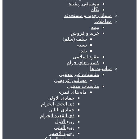
موسیقی و غناء
نگاه
مسائل جدید و مستحدثه
معاملات
بیمه
خرید و فروش
سلف (سلم)
نسیه
نقد
عقود اسلامی
کسب های حرام
مناسبت ها
مناسبات غیر مذهبی
مجالس عروسی
مناسبات مذهبی
ماه های قمری
جمادی الاولی
ذی الحجه الحرام
جمادی الثانی
ذی القعده الحرام
ربیع الاول
ربیع الثانی
رجب الاصب