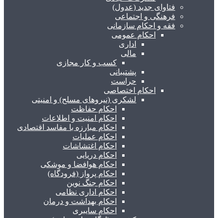
فتاوای جدید (عدول)
فرهنگی و اجتماعی
فقه و احکام سازمانی
احکام عمومی
اداری
مالی
کسب و کار مجازی
پشتیبانی
حراست
احکام اختصاصی
لشکری (نیروهای مسلح) و امنیتی
احکام حفاظت
احکام امنیت و اطلاعات
احکام مبارزه با مفاسد اقتصادی
احکام عملیات
احکام اغتشاشات
احکام دریایی
احکام هوافضا و موشکی
احکام پرواز (فرودگاه)
احکام جنگ نوین
احکام اداری نظامی
احکام بهداشت و درمان
احکام سایبری