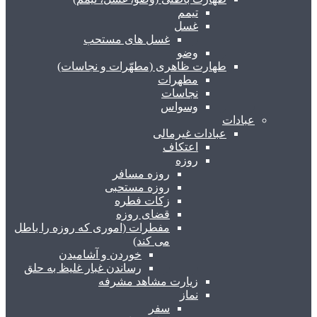
تیمم
غسل
غسل های مستحب
وضو
طهارت ظاهری (مطهّرات و نجاسات)
مطهرات
نجاسات
وسواس
عبادات
عبادات غیرمالی
اعتکاف
روزه
روزه مسافر
روزه مستحبی
زکات فطره
قضای روزه
مفطرات (اموری که روزه را باطل
می کند)
خوردن و آشامیدن
رساندن غبار غلیظ به حلق
زیارت مشاهد مشرفه
نماز
سفر