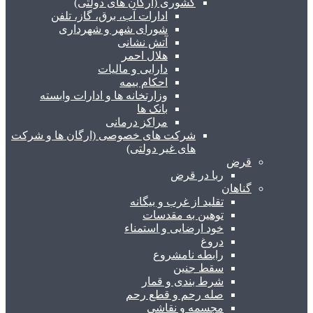
کشوری (ارگان های دولتی)
ادارات آب، برق، گاز، تلفن
شورای شهر و شهرداری
آتش نشانی
هلال احمر
دارایی و مالیات
احکام بیمه
وزارتخانه ها و ادارات وابسته
بانک ها
مراکز درمانی
شرکت های خصوصی (ارگان ها و شرکت
های غیر دولتی)
قرض
ربا در قرض
گناهان
تقلید از غرب و بیگانه
توهین به مقدسات
خود ارضایی و استمناء
دروغ
رابطه نامشروع
سقط جنین
شرط بندی و قمار
صله رحم و قطع رحم
مجسمه و نقاشی