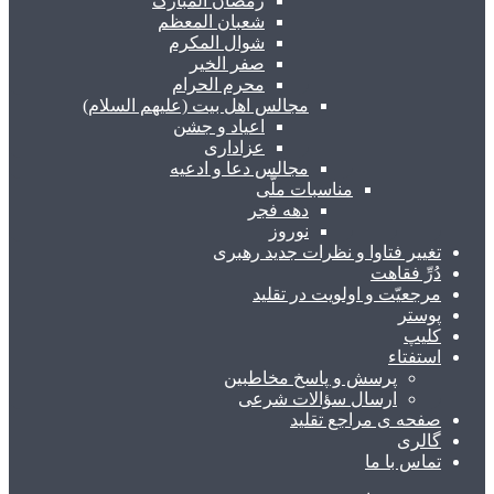
رمضان المبارک
شعبان المعظم
شوال المکرم
صفر الخیر
محرم الحرام
مجالس اهل بیت (علیهم السلام)
اعیاد و جشن
عزاداری
مجالس دعا و ادعیه
مناسبات ملّی
دهه فجر
نوروز
تغییر فتاوا و نظرات جدید رهبری
دُرِّ فقاهت
مرجعیّت و اولویت در تقلید
پوستر
کلیپ
استفتاء
پرسش و پاسخ مخاطبین
ارسال سؤالات شرعی
صفحه ی مراجع تقلید
گالری
تماس با ما