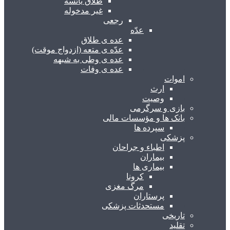
طلاق یائسه
غیر مدخوله
رجعی
عدّه
عده ی طلاق
عدّه ی متعه (ازدواج موقت)
عده ی وطی به شبهه
عده ی وفات
اموات
ارث
وصیت
بازی و سرگرمی
بانک ها و مؤسسات مالی
سپرده ها
پزشکی
اطباء و جراحان
بیماران
بیماری ها
کرونا
مرگ مغزی
پرستاران
مستحدثات پزشکی
تاریخی
تقلید