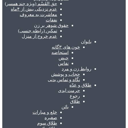
حق القَسْم (ویژه چند همسر)
عدم نزدیکی بیش از ۴ماه
معاشرت به معروف
نفقات
حقوق شوهر بر زن
تمکین (رابطه جنسی)
عدم خروج از منزل
بانوان
خون های ۳گانه
استحاضه
حیض
نفاس
روابط زن و مرد
حجاب و پوشش
نگاه و تماس بدنی
طلاق و عدّه
حرمت ابدی
رجوع
طلاق
بائن
خلع و مبارات
صغیره
طلاق سوم