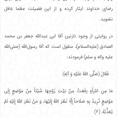
رضای خداوند ایثار کرده و از این فضیلت عظما غافل
نشوید.
در روایتی از وجود نازنین آقا ابی عبداللَّه جعفر بن محمد
الصادق (علیه‌السلام)، منقول است که آقا رسول‌الله (صلی‌الله
علیه واله و سلم) فرمودند:
… فَقَالَ (صَلَّى اللَّهُ عَلَیْهِ وَ آلِه):
مَا مِنِ‏ امْرَأَهٍ رَفَعَتْ‏ مِنْ بَیْتِ زَوْجِهَا شَیْئاً مِنْ مَوْضِعٍ إِلَى‏
مَوْضِعٍ‏ تُرِیدُ بِهِ صَلَاحاً إِلَّا نَظَرَ اللَّهُ إِلَیْهَا، وَ مَنْ نَظَرَ اللَّهُ‏ إِلَیْهِ‏ لَمْ
یُعَذِّبْهُ. (۲)