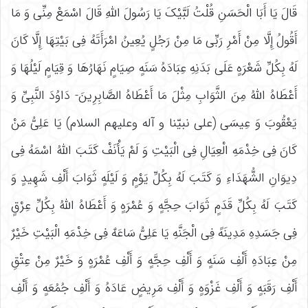
قَالَ یَا أَبَا الْحَسَنِ قُلْتُ لَبَّیْکَ‏ یَا رَسُولَ اللَّهِ قَالَ اسْمَعْ مِنِّی وَ مَا
أَقُولُ إِلَّا مِنْ أَمْرِ رَبِّی مَا مِنْ رَجُلٍ یُعِینُ امْرَأَتَهُ فِی بَیْتِهَا إِلَّا کَانَ
لَهُ بِکُلِّ شَعْرَهٍ عَلَى بَدَنِهِ عِبَادَهُ سَنَهٍ صِیَامٍ نَهَارُهَا وَ قِیَامٍ لَیْلُهَا وَ
أَعْطَاهُ اللَّهُ مِنَ الثَّوَابِ مِثْلَ مَا أَعْطَاهُ الصَّابِرِینَ‏- دَاوُدَ النَّبِیِّ وَ
یَعْقُوبَ وَ عِیسَى (علی نبیّنا و آله وعلیهم السلام) یَا عَلِیُّ مَنْ
کَانَ فِی خِدْمَهِ الْعِیَالِ فِی الْبَیْتِ وَ لَمْ یَأْنَفْ کَتَبَ اللَّهُ اسْمَهُ فِی
دِیوَانِ الشُّهَدَاءِ وَ کَتَبَ لَهُ بِکُلِّ یَوْمٍ وَ لَیْلَهٍ ثَوَابَ أَلْفِ شَهِیدٍ وَ
کَتَبَ لَهُ بِکُلِّ قَدَمٍ ثَوَابَ حِجَّهٍ وَ عُمْرَهٍ وَ أَعْطَاهُ اللَّهُ بِکُلِّ عِرْقٍ
فِی جَسَدِهِ مَدِینَهً فِی الْجَنَّهِ یَا عَلِیُّ سَاعَهٌ فِی خِدْمَهِ الْبَیْتِ خَیْرٌ
مِنْ عِبَادَهِ أَلْفِ سَنَهٍ وَ أَلْفِ حِجَّهٍ وَ أَلْفِ عُمْرَهٍ وَ خَیْرٌ مِنْ عِتْقِ
أَلْفِ رَقَبَهٍ وَ أَلْفِ غَزْوَهٍ وَ أَلْفِ مَرِیضٍ عَادَهُ وَ أَلْفِ جُمُعَهٍ وَ أَلْفِ