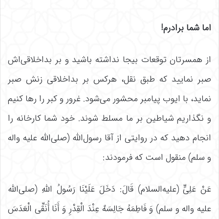
اما شما برادرم!
از همسرتان توقعات بیجا نداشته باشید و بر بداخلاقی‌اش
صبر نمایید که طبق نقل، هرکس بر بداخلاقی زنش صبر
نماید، با ایوب پیامبر محشور می‌شود. غرور و کبر را رها کنیم
و نگذاریم شیاطین بر ما مسلط شوند. خود شما کارخانه را
انجام دهید که در روایتی از آقا رسول‌الله (صلی‌الله علیه واله
و سلم) منقول است که فرمودند:
عَنْ عَلِیٍّ (علیه‌السلام) قَالَ: دَخَلَ عَلَیْنَا رَسُولُ اللَّهِ (صلی‌الله
علیه واله و سلم) وَ فَاطِمَهُ جَالِسَهٌ عِنْدَ الْقِدْرِ وَ أَنَا أُنَقِّی الْعَدَسَ