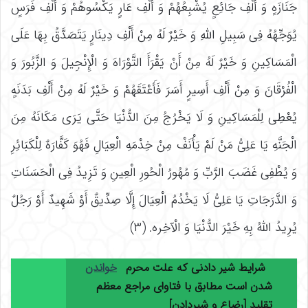
جَنَازَهٍ وَ أَلْفِ جَائِعٍ یُشْبِعُهُمْ وَ أَلْفِ عَارٍ یَکْسُوهُمْ‏ وَ أَلْفِ فَرَسٍ
یُوَجِّهُهُ فِی سَبِیلِ اللَّهِ وَ خَیْرٌ لَهُ مِنْ أَلْفِ دِینَارٍ یَتَصَدَّقُ بِهَا عَلَى
الْمَسَاکِینِ وَ خَیْرٌ لَهُ مِنْ أَنْ یَقْرَأَ التَّوْرَاهَ وَ الْإِنْجِیلَ وَ الزَّبُورَ وَ
الْفُرْقَانَ وَ مِنْ أَلْفِ أَسِیرٍ أَسَرَ فَأَعْتَقَهُمْ وَ خَیْرٌ لَهُ مِنْ أَلْفِ بَدَنَهٍ
یُعْطِی لِلْمَسَاکِینِ وَ لَا یَخْرُجُ مِنَ الدُّنْیَا حَتَّى یَرَى مَکَانَهُ مِنَ
الْجَنَّهِ یَا عَلِیُّ مَنْ لَمْ یَأْنَفْ مِنْ خِدْمَهِ الْعِیَالِ فَهُوَ کَفَّارَهٌ لِلْکَبَائِرِ
وَ یُطْفِی غَضَبَ الرَّبِّ وَ مُهُورُ الْحُورِ الْعِینِ وَ تَزِیدُ فِی الْحَسَنَاتِ
وَ الدَّرَجَاتِ یَا عَلِیُّ لَا یَخْدُمُ الْعِیَالَ إِلَّا صِدِّیقٌ أَوْ شَهِیدٌ أَوْ رَجُلٌ
یُرِیدُ اللَّهُ بِهِ خَیْرَ الدُّنْیَا وَ الْآخِره. (۳)
شرایط شیر دادنی که علت محرم
خواندن
شدن است مطابق با فتاوای مراجع معظم
تقلید [رضاع و شیردادن]