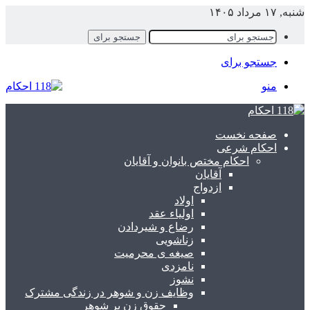
شنبه, ۱۷ مرداد ۱۴۰۵
جستجو برای
جستجو برای
منو
صفحه نخست
احکام شرعی
احکام مختص بانوان و آقایان
آقایان
ازدواج
اولاد
اولیاء عقد
رضاع و شیردادن
زناشویی
صیغه ی محرمیت
نامزدی
نشوز
وظایف زن و شوهر در زندگی مشترک
حقوق زن بر شوهر