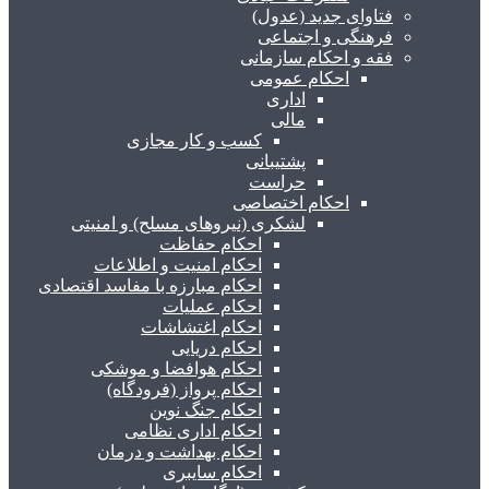
فتاوای جدید (عدول)
فرهنگی و اجتماعی
فقه و احکام سازمانی
احکام عمومی
اداری
مالی
کسب و کار مجازی
پشتیبانی
حراست
احکام اختصاصی
لشکری (نیروهای مسلح) و امنیتی
احکام حفاظت
احکام امنیت و اطلاعات
احکام مبارزه با مفاسد اقتصادی
احکام عملیات
احکام اغتشاشات
احکام دریایی
احکام هوافضا و موشکی
احکام پرواز (فرودگاه)
احکام جنگ نوین
احکام اداری نظامی
احکام بهداشت و درمان
احکام سایبری