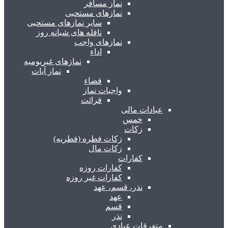
نماز مسافر
نمازهای مستحبی
سایر نمازهای مستحبی
نافله های شبانه روز
نمازهای واجب
اداء
نمازهای غیریومیه
نماز آیات
قضاء
واجبات نماز
قرائت
عبادات مالی
خمس
زکات
زکات فطره (فطریه)
زکات مال
کفارات
کفارات روزه
کفارات غیر روزه
نذر، قسم، عهد
عهد
قسم
نذر
متفرقات عبادی