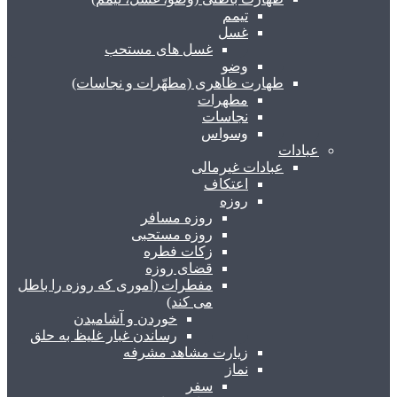
تیمم
غسل
غسل های مستحب
وضو
طهارت ظاهری (مطهّرات و نجاسات)
مطهرات
نجاسات
وسواس
عبادات
عبادات غیرمالی
اعتکاف
روزه
روزه مسافر
روزه مستحبی
زکات فطره
قضای روزه
مفطرات (اموری که روزه را باطل
می کند)
خوردن و آشامیدن
رساندن غبار غلیظ به حلق
زیارت مشاهد مشرفه
نماز
سفر