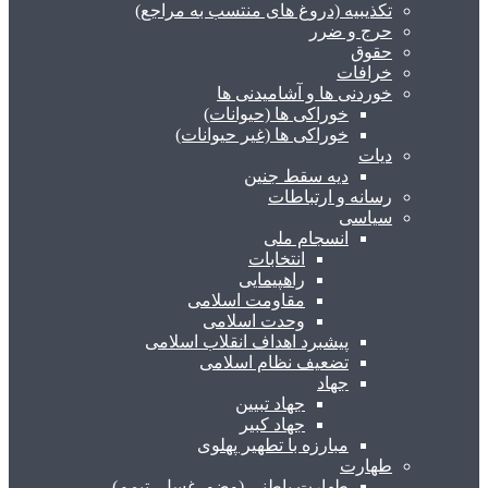
تکذیبیه (دروغ های منتسب به مراجع)
حرج و ضرر
حقوق
خرافات
خوردنی ها و آشامیدنی ها
خوراکی ها (حیوانات)
خوراکی ها (غیر حیوانات)
دیات
دیه سقط جنین
رسانه و ارتباطات
سیاسی
انسجام ملی
انتخابات
راهپیمایی
مقاومت اسلامی
وحدت اسلامی
پیشبرد اهداف انقلاب اسلامی
تضعیف نظام اسلامی
جهاد
جهاد تبیین
جهاد کبیر
مبارزه با تطهیر پهلوی
طهارت
طهارت باطنی (وضو، غسل، تیمم)