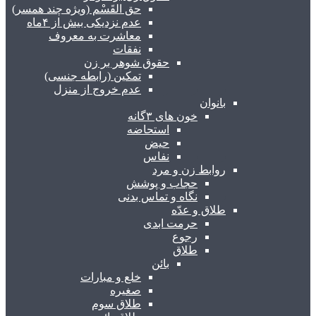
حق القَسْم (ویژه چند همسر)
عدم نزدیکی بیش از ۴ماه
معاشرت به معروف
نفقات
حقوق شوهر بر زن
تمکین (رابطه جنسی)
عدم خروج از منزل
بانوان
خون های ۳گانه
استحاضه
حیض
نفاس
روابط زن و مرد
حجاب و پوشش
نگاه و تماس بدنی
طلاق و عدّه
حرمت ابدی
رجوع
طلاق
بائن
خلع و مبارات
صغیره
طلاق سوم