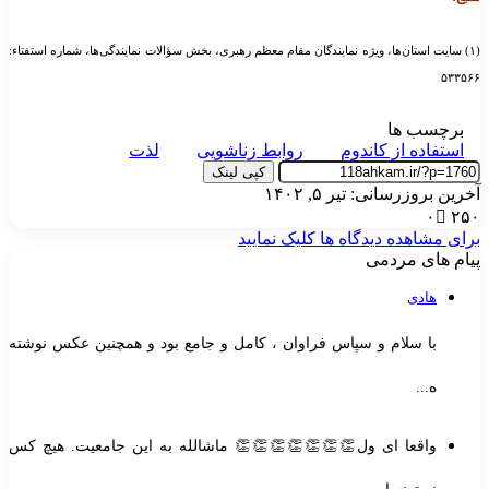
(۱) سایت استان‌ها، ویژه نمایندگان مقام معظم رهبری، بخش سؤالات نمایندگی‌ها، شماره استفتاء:
۵۳۳۵۶۶
برچسب ها
استفاده از کاندوم
روابط زناشویی
لذت
کپی لینک
آخرین بروزرسانی: تیر ۵, ۱۴۰۲
۰
۲۵۰
برای مشاهده دیدگاه ها کلیک نمایید
پیام های مردمی
هادی
با سلام و سپاس فراوان ، کامل و جامع بود و همچنین عکس نوشته
ه...
واقعا ای ول👏👏👏👏👏👏👏 ماشالله به این جامعیت. هیچ کس