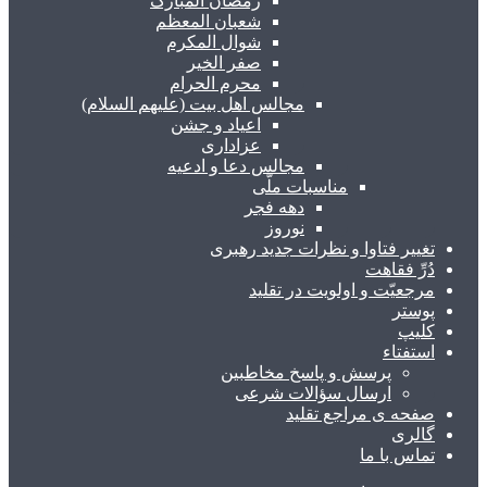
رمضان المبارک
شعبان المعظم
شوال المکرم
صفر الخیر
محرم الحرام
مجالس اهل بیت (علیهم السلام)
اعیاد و جشن
عزاداری
مجالس دعا و ادعیه
مناسبات ملّی
دهه فجر
نوروز
تغییر فتاوا و نظرات جدید رهبری
دُرِّ فقاهت
مرجعیّت و اولویت در تقلید
پوستر
کلیپ
استفتاء
پرسش و پاسخ مخاطبین
ارسال سؤالات شرعی
صفحه ی مراجع تقلید
گالری
تماس با ما