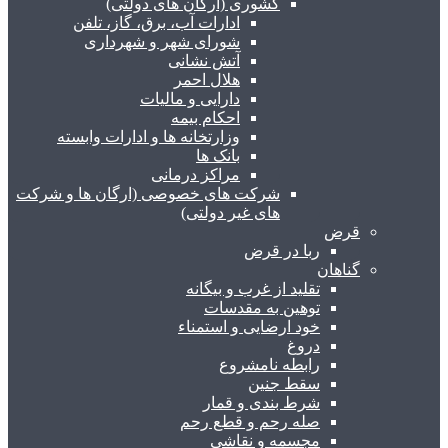
کشوری (ارگان های دولتی)
ادارات آب، برق، گاز، تلفن
شورای شهر و شهرداری
آتش نشانی
هلال احمر
دارایی و مالیات
احکام بیمه
وزارتخانه ها و ادارات وابسته
بانک ها
مراکز درمانی
شرکت های خصوصی (ارگان ها و شرکت
های غیر دولتی)
قرض
ربا در قرض
گناهان
تقلید از غرب و بیگانه
توهین به مقدسات
خود ارضایی و استمناء
دروغ
رابطه نامشروع
سقط جنین
شرط بندی و قمار
صله رحم و قطع رحم
مجسمه و نقاشی