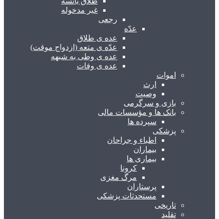
طلاق یائسه
غیر مدخوله
رجعی
عدّه
عده ی طلاق
عدّه ی متعه (ازدواج موقت)
عده ی وطی به شبهه
عده ی وفات
اموات
ارث
وصیت
بازی و سرگرمی
بانک ها و مؤسسات مالی
سپرده ها
پزشکی
اطباء و جراحان
بیماران
بیماری ها
کرونا
مرگ مغزی
پرستاران
مستحدثات پزشکی
تاریخی
تقلید