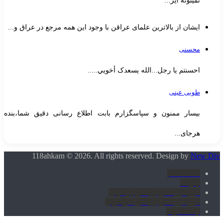
نمیتونه ایر...
ایشان از بالاترین علمای عراقن با وجود این همه مرجع در عراق و...
محسنی
احسنتم یا رجل...الله یسعدک أخويي.....
طوبی عینی
بیسار ممنون و سپاسگزارم بابت اطلاع رسانی دقیق شما،بنده
هرجای...
118ahkam © 2026. All rights reserved. Design by
New Div
118 احکام
آپارات
گروه پرسش و پاسخ برادران
گروه پرسش و پاسخ خواهران
اینستاگرام