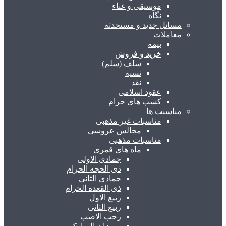
موسیقی و غناء
نگاه
مسائل جدید و مستحدثه
معاملات
بیمه
خرید و فروش
سلف (سلم)
نسیه
نقد
عقود اسلامی
کسب های حرام
مناسبت ها
مناسبات غیر مذهبی
مجالس عروسی
مناسبات مذهبی
ماه های قمری
جمادی الاولی
ذی الحجه الحرام
جمادی الثانی
ذی القعده الحرام
ربیع الاول
ربیع الثانی
رجب الاصب