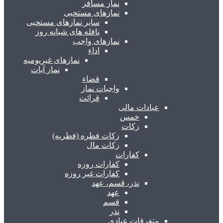
نماز مسافر
نمازهای مستحبی
سایر نمازهای مستحبی
نافله های شبانه روز
نمازهای واجب
اداء
نمازهای غیریومیه
نماز آیات
قضاء
واجبات نماز
قرائت
عبادات مالی
خمس
زکات
زکات فطره (فطریه)
زکات مال
کفارات
کفارات روزه
کفارات غیر روزه
نذر، قسم، عهد
عهد
قسم
نذر
متفرقات عبادی