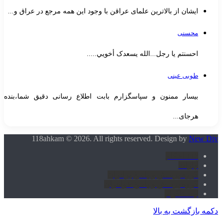
ایشان از بالاترین علمای عراقن با وجود این همه مرجع در عراق و...
محسنی
احسنتم یا رجل...الله یسعدک أخويي.....
طوبی عینی
بیسار ممنون و سپاسگزارم بابت اطلاع رسانی دقیق شما،بنده
هرجای...
118ahkam © 2026. All rights reserved. Design by
New Di
118 احکام
آپارات
گروه پرسش و پاسخ برادران
گروه پرسش و پاسخ خواهران
اینستاگرام
کمه بازگشت به بالا