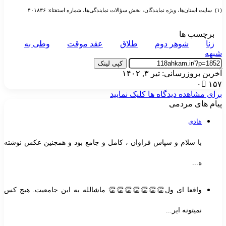
ؤالات نمایندگی‌ها، شماره استفتاء: ۴۰۱۸۳۶
برچسب ها
زنا
شوهر دوم
طلاق
عقد موقت
وطی به
بهه
کپی لینک
خرین بروزرسانی: تیر ۳, ۱۴۰۲
۰
۱۵
رای مشاهده دیدگاه ها کلیک نمایید
یام های مردمی
هادی
با سلام و سپاس فراوان ، کامل و جامع بود و همچنین عکس نوشته
ه...
واقعا ای ول👏👏👏👏👏👏👏 ماشالله به این جامعیت. هیچ کس
نمیتونه ایر...