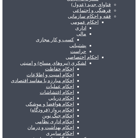
فتاوای جدید (عدول)
فرهنگی و اجتماعی
فقه و احکام سازمانی
احکام عمومی
اداری
مالی
کسب و کار مجازی
پشتیبانی
حراست
احکام اختصاصی
لشکری (نیروهای مسلح) و امنیتی
احکام حفاظت
احکام امنیت و اطلاعات
احکام مبارزه با مفاسد اقتصادی
احکام عملیات
احکام اغتشاشات
احکام دریایی
احکام هوافضا و موشکی
احکام پرواز (فرودگاه)
احکام جنگ نوین
احکام اداری نظامی
احکام بهداشت و درمان
احکام سایبری