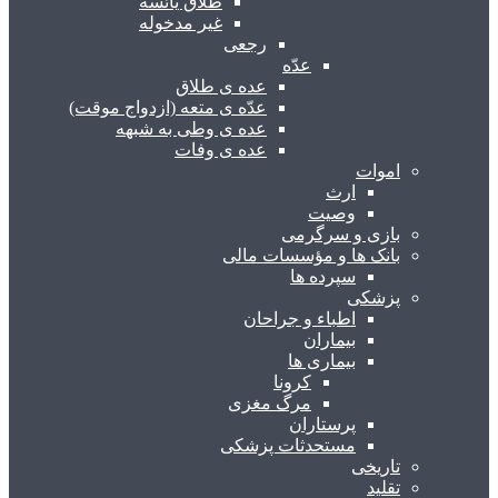
طلاق یائسه
غیر مدخوله
رجعی
عدّه
عده ی طلاق
عدّه ی متعه (ازدواج موقت)
عده ی وطی به شبهه
عده ی وفات
اموات
ارث
وصیت
بازی و سرگرمی
بانک ها و مؤسسات مالی
سپرده ها
پزشکی
اطباء و جراحان
بیماران
بیماری ها
کرونا
مرگ مغزی
پرستاران
مستحدثات پزشکی
تاریخی
تقلید