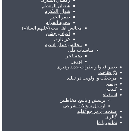
رمضان المبارک
شعبان المعظم
شوال المکرم
صفر الخیر
محرم الحرام
مجالس اهل بیت (علیهم السلام)
اعیاد و جشن
عزاداری
مجالس دعا و ادعیه
مناسبات ملّی
دهه فجر
نوروز
تغییر فتاوا و نظرات جدید رهبری
دُرِّ فقاهت
مرجعیّت و اولویت در تقلید
پوستر
کلیپ
استفتاء
پرسش و پاسخ مخاطبین
ارسال سؤالات شرعی
صفحه ی مراجع تقلید
گالری
تماس با ما