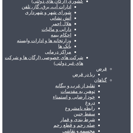
کشوری (ارگان های دولتی)
ادارات آب، برق، گاز، تلفن
شورای شهر و شهرداری
آتش نشانی
هلال احمر
دارایی و مالیات
احکام بیمه
وزارتخانه ها و ادارات وابسته
بانک ها
مراکز درمانی
شرکت های خصوصی (ارگان ها و شرکت
های غیر دولتی)
قرض
ربا در قرض
گناهان
تقلید از غرب و بیگانه
توهین به مقدسات
خود ارضایی و استمناء
دروغ
رابطه نامشروع
سقط جنین
شرط بندی و قمار
صله رحم و قطع رحم
مجسمه و نقاشی