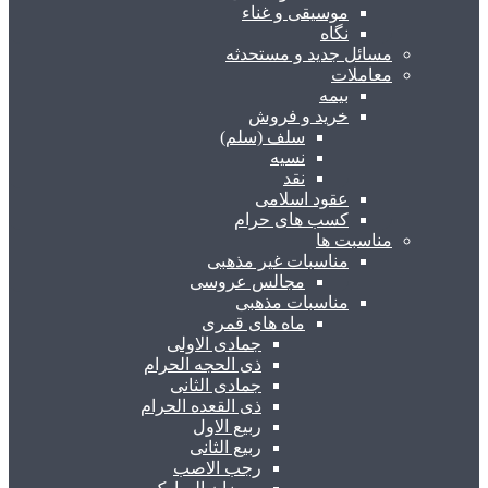
موسیقی و غناء
نگاه
مسائل جدید و مستحدثه
معاملات
بیمه
خرید و فروش
سلف (سلم)
نسیه
نقد
عقود اسلامی
کسب های حرام
مناسبت ها
مناسبات غیر مذهبی
مجالس عروسی
مناسبات مذهبی
ماه های قمری
جمادی الاولی
ذی الحجه الحرام
جمادی الثانی
ذی القعده الحرام
ربیع الاول
ربیع الثانی
رجب الاصب