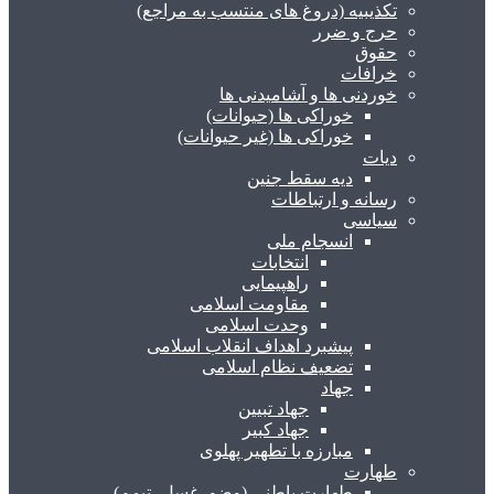
تکذیبیه (دروغ های منتسب به مراجع)
حرج و ضرر
حقوق
خرافات
خوردنی ها و آشامیدنی ها
خوراکی ها (حیوانات)
خوراکی ها (غیر حیوانات)
دیات
دیه سقط جنین
رسانه و ارتباطات
سیاسی
انسجام ملی
انتخابات
راهپیمایی
مقاومت اسلامی
وحدت اسلامی
پیشبرد اهداف انقلاب اسلامی
تضعیف نظام اسلامی
جهاد
جهاد تبیین
جهاد کبیر
مبارزه با تطهیر پهلوی
طهارت
طهارت باطنی (وضو، غسل، تیمم)