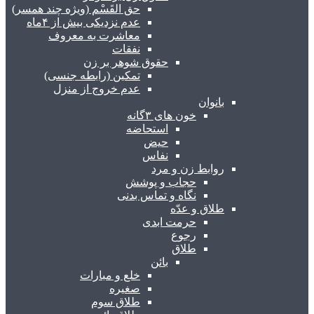
حق القَسْم (ویژه چند همسر)
عدم نزدیکی بیش از ۴ماه
معاشرت به معروف
نفقات
حقوق شوهر بر زن
تمکین (رابطه جنسی)
عدم خروج از منزل
بانوان
خون های ۳گانه
استحاضه
حیض
نفاس
روابط زن و مرد
حجاب و پوشش
نگاه و تماس بدنی
طلاق و عدّه
حرمت ابدی
رجوع
طلاق
بائن
خلع و مبارات
صغیره
طلاق سوم