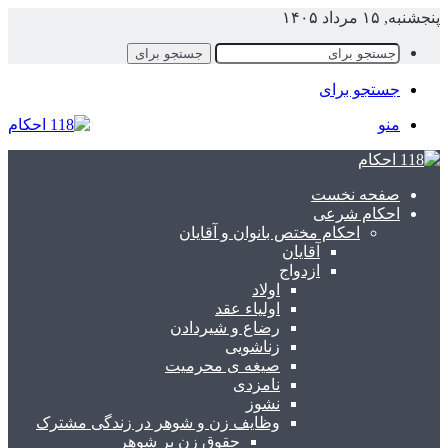
نجشنبه, ۱۵ مرداد ۱۴۰۵
جستجو برای
جستجو برای
منو
صفحه نخست
احکام شرعی
احکام مختص بانوان و آقایان
آقایان
ازدواج
اولاد
اولیاء عقد
رضاع و شیردادن
زناشویی
صیغه ی محرمیت
نامزدی
نشوز
وظایف زن و شوهر در زندگی مشترک
حقوق زن بر شوهر