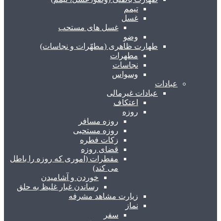
تیمم
غسل
غسل های مستحب
وضو
طهارت ظاهری (مطهّرات و نجاسات)
مطهرات
نجاسات
وسواس
عبادات
عبادات غیرمالی
اعتکاف
روزه
روزه مسافر
روزه مستحبی
زکات فطره
قضای روزه
مفطرات (اموری که روزه را باطل
می کند)
خوردن و آشامیدن
رساندن غبار غلیظ به حلق
زیارت مشاهد مشرفه
نماز
سفر