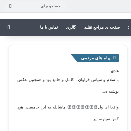
جستج
برای
جستج
صفحه ی مراجع تقلید
گالری
تماس با ما
پیام های مردمی
هادی
با سلام و سپاس فراوان ، کامل و جامع بود و همچنین عکس
نوشته ه...
واقعا ای ول👏👏👏👏👏👏👏 ماشالله به این جامعیت. هیچ
کس نمیتونه ایر...