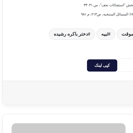
 موقت
ثبیه
دختر باکره رشیده
کپی لینک
ط
ه