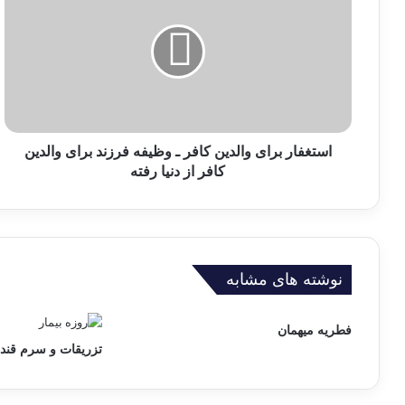
ت
غ
ف
ا
ر
ب
ر
ا
استغفار برای والدین کافر ـ وظیفه فرزند برای والدین
ی
کافر از دنیا رفته
و
ا
ل
د
ی
نوشته های مشابه
ن
ک
ا
فطریه میهمان
ف
تزریقات و سرم قند
ر
ـ
و