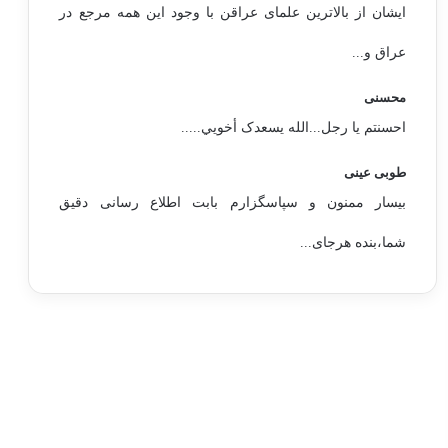
ایشان از بالاترین علمای عراقن با وجود این همه مرجع در
عراق و...
محسنی
احسنتم یا رجل...الله یسعدک أخويي.....
طوبی عینی
بیسار ممنون و سپاسگزارم بابت اطلاع رسانی دقیق
شما،بنده هرجای...