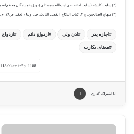
(۲) سایت کلیشه (سایت اختصاصی آیت‌الله سیستانی)، ویژه نمایندگان معظم‌له، بخش “استفتائات نجف”، س ۳۳۰۴۱
(۳) منهاج الصالحین، ج ۳، کتاب النکاح، الفصل الثالث: فی اولیاء العقد، ص۲۸، م ۶۸/ المسائل المنتخبه، ص۲۱۳، م ۹۸۱
اجازه پدر
اذن ولی
ازدواج دائم
ازدواج
معنای بکارت
چاپ
اشتراک گذاری
ا
س