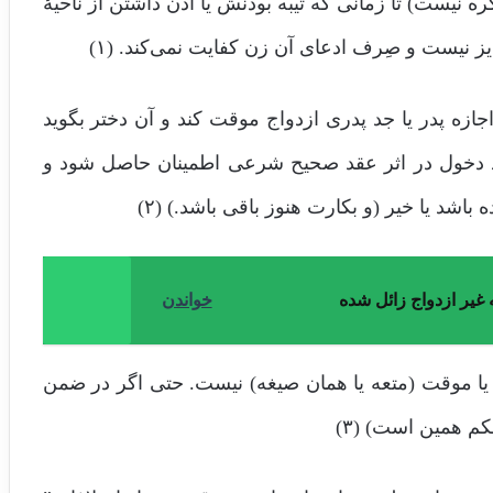
ره نیست) تا زمانی که ثیبه بودنش یا اذن داشتن از ناحیهٔ
 نیست و صِرف ادعای آن زن کفایت نمی‌کند. (۱)
زه پدر یا جد پدری ازدواج موقت کند و آن دختر بگوید
مورد دخول در اثر عقد صحیح شرعی اطمینان حاصل شود و
د یا خیر (و بکارت هنوز باقی باشد.) (۲)
 غیر ازدواج زائل شده
خواندن
 یا موقت (متعه یا همان صیغه) نیست. حتی اگر در ضمن
 همین است) (۳)