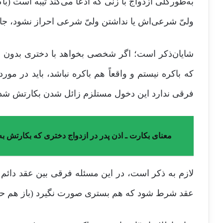
به‌طورکلی ازدواج با زنی که ادعا می‌کند ثیبه است (باک
ولیّ شرعی‌اش یا نداشتن ولیّ شرعی احراز نشود، جایز
شایان‌ذکر است؛ اگر شخصی بخواهد با دختری بدون اجا
که باکره نیستم و واقعاً هم باکره نباشد، باید در 
فرقی ندارد این دخول مستلزم زائل شدن بکارتش شده باش
معنای بکارت ـ اذن پدر در ازدواج دختری که بکارتش به
لازم به ذکر است، در این مسئله فرقی بین عقد دائم
عقد شرط شود که هم بستری صورت نگیرد (باز هم حکم