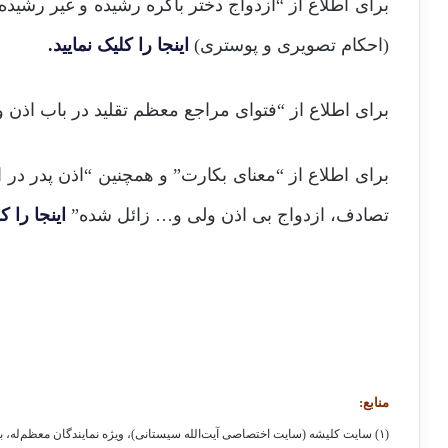
برای اطلاع از “ازدواج دختر باکره رشیده و غیر رشیده
(احکام تصویری و پوستری)
اینجا را کلیک نمایید.
برای اطلاع از “فتوای مراجع معظم تقلید در باب اذن و
برای اطلاع از “معنای بکارت” و همچنین “اذن پدر در ا
تصادف، ازدواج بی اذن ولی و… زائل شده”
اینجا را ک
منابع:
(۱) سایت کلیشه (سایت اختصاصی آیت‌الله سیستانی)، ویژه نمایندگان معظم‌له، بخش”استفتائات نجف”، س ۲۷۰۴۷ / همان، بخش “کلیشه”