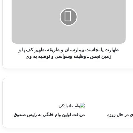
ا
ر
ت
ی
ا
ن
ج
ا
طهارت یا نجاست بیمارستان و طریقه تطهیر کف پا و
س
زمین نجس ـ وظیفه وسواسی و توصیه به وی
ت
ب
ی
م
ا
ر
س
ت
ا
ی در حال روزه
دریافت اولین وام خانگی به رئیس صندوق
ن
و
ط