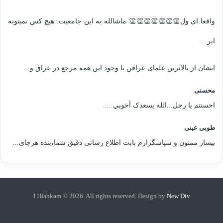
واقعا ای ول👏👏👏👏👏👏👏 ماشالله به این جامعیت. هیچ کس نمیتونه
ایر...
ایشان از بالاترین علمای عراقن با وجود این همه مرجع در عراق و...
محسنی
احسنتم یا رجل...الله یسعدک أخويي.....
طوبی عینی
بیسار ممنون و سپاسگزارم بابت اطلاع رسانی دقیق شما،بنده هرجای...
118ahkam © 2026. All rights reserved. Design by
New Div
118
آپارات
گروه
گروه
اینستاگرام