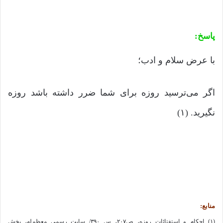
پاسخ:
با عرض سلام و ادب؛
اگر می‌ترسید روزه برای شما ضرر داشته باشد روزه
نگیرید. (۱)
منابع:
(۱) احکام و استفتائات روزه، ص۲۰۷، س ۳۹۰/ سایت رسمی معظم‌له، بخش