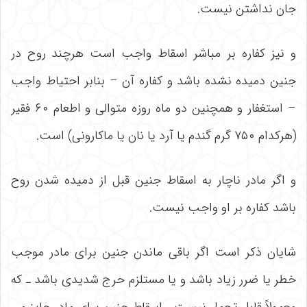
جان نداشتن نیست.
و نیز کفاره بر مباشر اسقاط واجب است هرچند روح در
جنین دمیده نشده باشد و کفاره آن – بنابر احتیاط واجب
– استغفار و همچنین دو ماه روزه متوالی و اطعام ۶۰ فقیر
(هرکدام ۷۵۰ گرم گندم یا آرد یا نان یا ماکارونی) است.
و اگر مادر ناچار به اسقاط جنین قبل از دمیده شدن روح
باشد کفاره بر او واجب نیست.
شایان ذکر است اگر باقى ماندن جنین براى مادر موجب
خطر یا ضرر زیاد باشد و یا مستلزم حرج شدیدى باشد ـ که
معمولاً قابل تحمل نیست ـ اسقاط جنین برای مادر جایز می