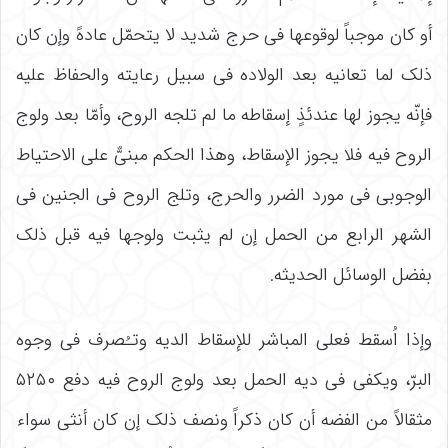
أو کان موجباً لوقوعها فی حرج شدید لا یتحمّل عادهً وإن کان
ذلک لما تعانیه بعد الولاده فی سبیل رعایته والحفاظ علیه
فإنّه یجوز لها عندئذٍ إسقاطه ما لم تلجه الروح، وأمّا بعد ولوج
الروح فیه فلا یجوز الإسقاط، وهذا الحکم مبنیٌّ على الاحتیاط
الوجوبی فی مورد الضرر والحرج، وتلج الروح فی الجنین فی
الشهر الرابع من الحمل إن لم یثبت ولوجها فیه قبل ذلک
بفضل الوسائل الحدیثه.
وإذا اُسقط فعلى المباشر للإسقاط الدیه وتـُصرف فی وجوه
البرّ، ویکفی فی دیه الحمل بعد ولوج الروح فیه دفع ۵۲۵۰
مثقالاً من الفضه أن کان ذکراً ونصف ذلک إن کان أنثى سواء