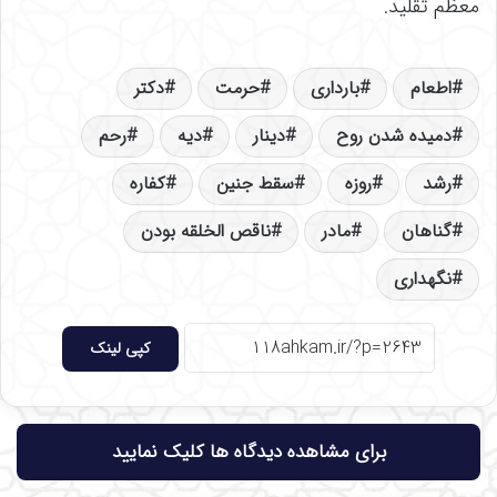
معظم تقلید.
اطعام
بارداری
حرمت
دکتر
دمیده شدن روح
دینار
دیه
رحم
رشد
روزه
سقط جنین
کفاره
گناهان
مادر
ناقص ‏الخلقه بودن
نگهداری
کپی لینک
برای مشاهده دیدگاه ها کلیک نمایید