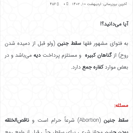
آخرین بروزرسانی: اردیبهشت ۱۰, ۱۴۰۲
۰
۴۵۶
آیا می‌دانید؟
!
به فتوای مشهور فقها
سقط جنین
(ولو قبل از دمیده شدن
روح) از
گناهان کبیره
و مستلزم پرداخت
دیه
می‌باشد و در
بعض موارد
کفاره جمع
دارد.
مسئله
:
سقط جنین
(Abortion) شرعاً حرام است و
ناقص‌الخلقه
بودن جنین
مجوّز شرعی برای سقط، حتّی قبل از ولوج روح