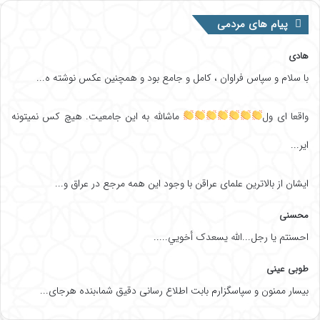
پیام های مردمی
هادی
با سلام و سپاس فراوان ، کامل و جامع بود و همچنین عکس نوشته ه...
واقعا ای ول
ماشالله به این جامعیت. هیچ کس نمیتونه
ایر...
ایشان از بالاترین علمای عراقن با وجود این همه مرجع در عراق و...
محسنی
احسنتم یا رجل...الله یسعدک أخويي.....
طوبی عینی
بیسار ممنون و سپاسگزارم بابت اطلاع رسانی دقیق شما،بنده هرجای...