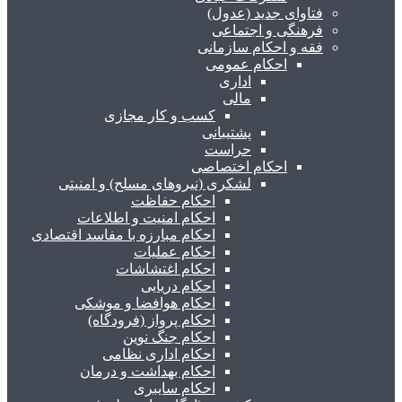
فتاوای جدید (عدول)
فرهنگی و اجتماعی
فقه و احکام سازمانی
احکام عمومی
اداری
مالی
کسب و کار مجازی
پشتیبانی
حراست
احکام اختصاصی
لشکری (نیروهای مسلح) و امنیتی
احکام حفاظت
احکام امنیت و اطلاعات
احکام مبارزه با مفاسد اقتصادی
احکام عملیات
احکام اغتشاشات
احکام دریایی
احکام هوافضا و موشکی
احکام پرواز (فرودگاه)
احکام جنگ نوین
احکام اداری نظامی
احکام بهداشت و درمان
احکام سایبری