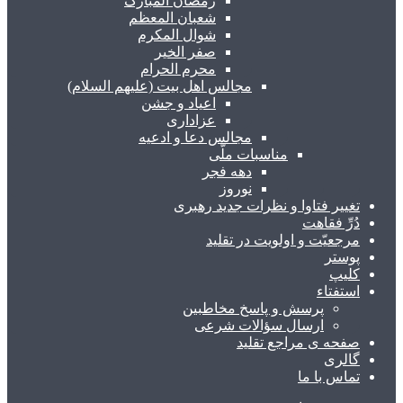
رمضان المبارک
شعبان المعظم
شوال المکرم
صفر الخیر
محرم الحرام
مجالس اهل بیت (علیهم السلام)
اعیاد و جشن
عزاداری
مجالس دعا و ادعیه
مناسبات ملّی
دهه فجر
نوروز
تغییر فتاوا و نظرات جدید رهبری
دُرِّ فقاهت
مرجعیّت و اولویت در تقلید
پوستر
کلیپ
استفتاء
پرسش و پاسخ مخاطبین
ارسال سؤالات شرعی
صفحه ی مراجع تقلید
گالری
تماس با ما