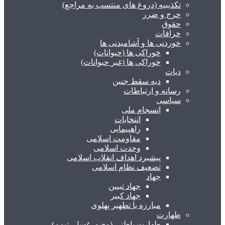
تکذیبیه (دروغ های منتسب به مراجع)
حرج و ضرر
حقوق
خرافات
خوردنی ها و آشامیدنی ها
خوراکی ها (حیوانات)
خوراکی ها (غیر حیوانات)
دیات
دیه سقط جنین
رسانه و ارتباطات
سیاسی
انسجام ملی
انتخابات
راهپیمایی
مقاومت اسلامی
وحدت اسلامی
پیشبرد اهداف انقلاب اسلامی
تضعیف نظام اسلامی
جهاد
جهاد تبیین
جهاد کبیر
مبارزه با تطهیر پهلوی
طهارت
طهارت باطنی (وضو، غسل، تیمم)