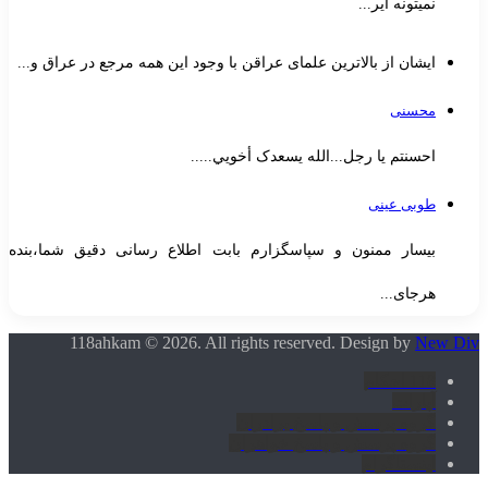
نمیتونه ایر...
ایشان از بالاترین علمای عراقن با وجود این همه مرجع در عراق و...
محسنی
احسنتم یا رجل...الله یسعدک أخويي.....
طوبی عینی
بیسار ممنون و سپاسگزارم بابت اطلاع رسانی دقیق شما،بنده
هرجای...
118ahkam © 2026. All rights reserved. Design by
New Div
118 احکام
آپارات
گروه پرسش و پاسخ برادران
گروه پرسش و پاسخ خواهران
اینستاگرام