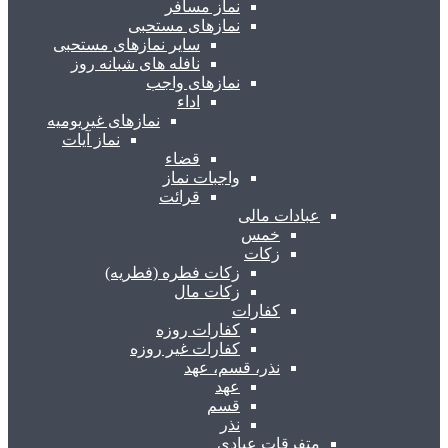
نماز مسافر
نمازهای مستحبی
سایر نمازهای مستحبی
نافله های شبانه روز
نمازهای واجب
اداء
نمازهای غیریومیه
نماز آیات
قضاء
واجبات نماز
قرائت
عبادات مالی
خمس
زکات
زکات فطره (فطریه)
زکات مال
کفارات
کفارات روزه
کفارات غیر روزه
نذر، قسم، عهد
عهد
قسم
نذر
متفرقات عبادی