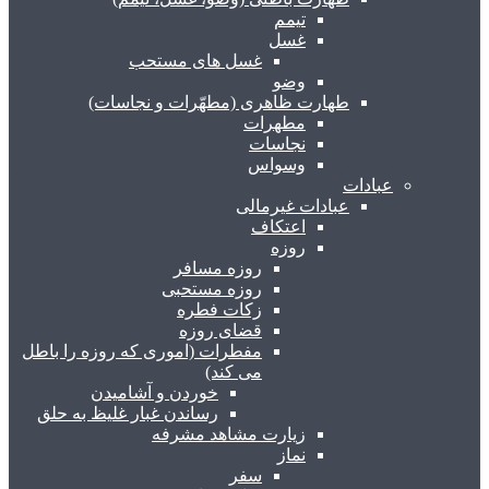
تیمم
غسل
غسل های مستحب
وضو
طهارت ظاهری (مطهّرات و نجاسات)
مطهرات
نجاسات
وسواس
عبادات
عبادات غیرمالی
اعتکاف
روزه
روزه مسافر
روزه مستحبی
زکات فطره
قضای روزه
مفطرات (اموری که روزه را باطل
می کند)
خوردن و آشامیدن
رساندن غبار غلیظ به حلق
زیارت مشاهد مشرفه
نماز
سفر