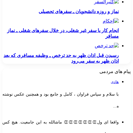
نماز و روزه دانشجویان ـ سفرهای تحصیلی
انجام کار یا سفر غیر شغلی، در خلال سفرهای شغلی ـ نماز
مسافر
رسیدن قبل اذان ظهر به حد ترخص ـ وظیفه مسافری که بعد
اذان ظهر به سفر می‌رود
پیام های مردمی
هادی
با سلام و سپاس فراوان ، کامل و جامع بود و همچنین عکس نوشته
ه...
واقعا ای ول👏👏👏👏👏👏👏 ماشالله به این جامعیت. هیچ کس