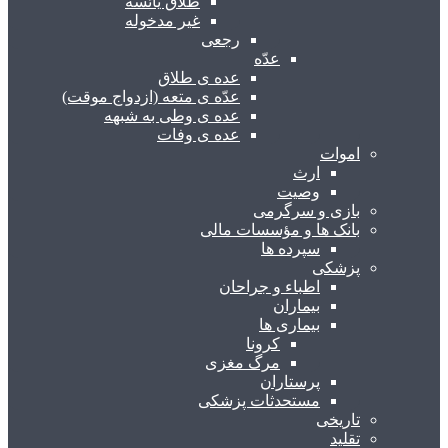
طلاق یائسه
غیر مدخوله
رجعی
عدّه
عده ی طلاق
عدّه ی متعه (ازدواج موقت)
عده ی وطی به شبهه
عده ی وفات
اموات
ارث
وصیت
بازی و سرگرمی
بانک ها و مؤسسات مالی
سپرده ها
پزشکی
اطباء و جراحان
بیماران
بیماری ها
کرونا
مرگ مغزی
پرستاران
مستحدثات پزشکی
تاریخی
تقلید