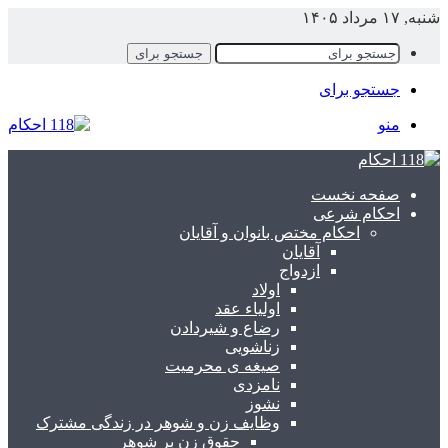
شنبه, ۱۷ مرداد ۱۴۰۵
جستجو برای
جستجو برای
منو
صفحه نخست
احکام شرعی
احکام مختص بانوان و آقایان
آقایان
ازدواج
اولاد
اولیاء عقد
رضاع و شیردادن
زناشویی
صیغه ی محرمیت
نامزدی
نشوز
وظایف زن و شوهر در زندگی مشترک
حقوق زن بر شوهر