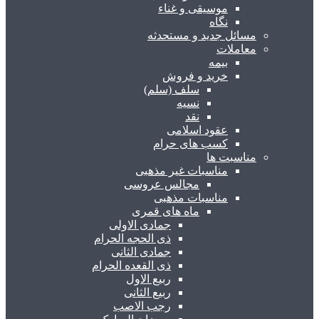
موسیقی و غناء
نگاه
مسائل جدید و مستحدثه
معاملات
بیمه
خرید و فروش
سلف (سلم)
نسیه
نقد
عقود اسلامی
کسب های حرام
مناسبت ها
مناسبات غیر مذهبی
مجالس عروسی
مناسبات مذهبی
ماه های قمری
جمادی الاولی
ذی الحجه الحرام
جمادی الثانی
ذی القعده الحرام
ربیع الاول
ربیع الثانی
رجب الاصب