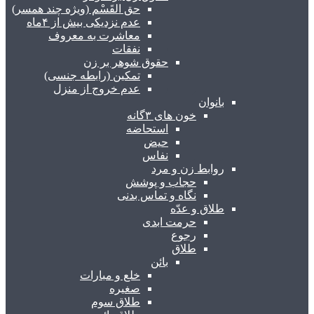
حق القَسْم (ویژه چند همسر)
عدم نزدیکی بیش از ۴ماه
معاشرت به معروف
نفقات
حقوق شوهر بر زن
تمکین (رابطه جنسی)
عدم خروج از منزل
بانوان
خون های ۳گانه
استحاضه
حیض
نفاس
روابط زن و مرد
حجاب و پوشش
نگاه و تماس بدنی
طلاق و عدّه
حرمت ابدی
رجوع
طلاق
بائن
خلع و مبارات
صغیره
طلاق سوم