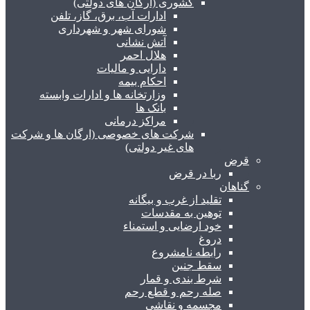
کشوری (ارگان های دولتی)
ادارات آب، برق، گاز، تلفن
شورای شهر و شهرداری
آتش نشانی
هلال احمر
دارایی و مالیات
احکام بیمه
وزارتخانه ها و ادارات وابسته
بانک ها
مراکز درمانی
شرکت های خصوصی (ارگان ها و شرکت
های غیر دولتی)
قرض
ربا در قرض
گناهان
تقلید از غرب و بیگانه
توهین به مقدسات
خود ارضایی و استمناء
دروغ
رابطه نامشروع
سقط جنین
شرط بندی و قمار
صله رحم و قطع رحم
مجسمه و نقاشی