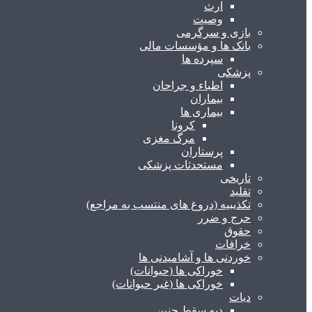
ارث
وصیت
بازی و سرگرمی
بانک ها و مؤسسات مالی
سپرده ها
پزشکی
اطباء و جراحان
بیماران
بیماری ها
کرونا
مرگ مغزی
پرستاران
مستحدثات پزشکی
تاریخی
تقلید
تکذیبیه (دروغ های منتسب به مراجع)
حرج و ضرر
حقوق
خرافات
خوردنی ها و آشامیدنی ها
خوراکی ها (حیوانات)
خوراکی ها (غیر حیوانات)
دیات
دیه سقط جنین