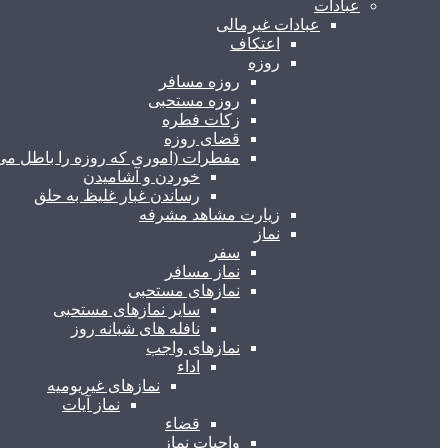
عبادات
عبادات غیرمالی
اعتکاف
روزه
روزه مسافر
روزه مستحبی
زکات فطره
قضای روزه
مفطرات (اموری که روزه را باطل می 
خوردن و آشامیدن
رساندن غبار غلیظ به حلق
زیارت مشاهد مشرفه
نماز
سفر
نماز مسافر
نمازهای مستحبی
سایر نمازهای مستحبی
نافله های شبانه روز
نمازهای واجب
اداء
نمازهای غیریومیه
نماز آیات
قضاء
واجبات نماز