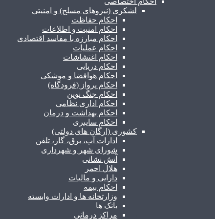
احکام اختصاصی
لشکری (نیروهای مسلح) و امنیتی
احکام حفاظت
احکام امنیت و اطلاعات
احکام مبارزه با مفاسد اقتصادی
احکام عملیات
احکام اغتشاشات
احکام دریایی
احکام هوافضا و موشکی
احکام پرواز (فرودگاه)
احکام جنگ نوین
احکام اداری نظامی
احکام بهداشت و درمان
احکام سایبری
کشوری (ارگان های دولتی)
ادارات آب، برق، گاز، تلفن
شورای شهر و شهرداری
آتش نشانی
هلال احمر
دارایی و مالیات
احکام بیمه
وزارتخانه ها و ادارات وابسته
بانک ها
مراکز درمانی