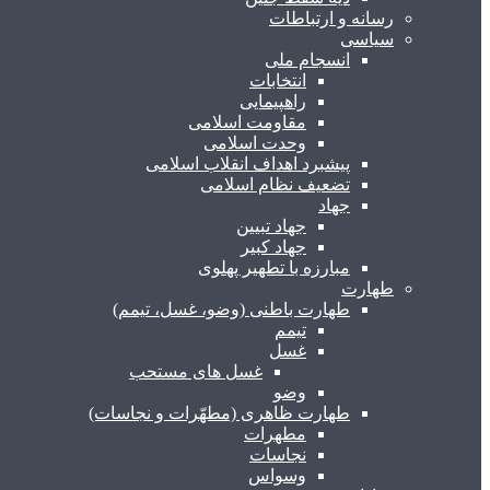
رسانه و ارتباطات
سیاسی
انسجام ملی
انتخابات
راهپیمایی
مقاومت اسلامی
وحدت اسلامی
پیشبرد اهداف انقلاب اسلامی
تضعیف نظام اسلامی
جهاد
جهاد تبیین
جهاد کبیر
مبارزه با تطهیر پهلوی
طهارت
طهارت باطنی (وضو، غسل، تیمم)
تیمم
غسل
غسل های مستحب
وضو
طهارت ظاهری (مطهّرات و نجاسات)
مطهرات
نجاسات
وسواس