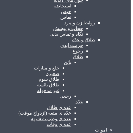
خون های ۳گانه
استحاضه
حیض
نفاس
روابط زن و مرد
حجاب و پوشش
نگاه و تماس بدنی
طلاق و عدّه
حرمت ابدی
رجوع
طلاق
بائن
خلع و مبارات
صغیره
طلاق سوم
طلاق یائسه
غیر مدخوله
رجعی
عدّه
عده ی طلاق
عدّه ی متعه (ازدواج موقت)
عده ی وطی به شبهه
عده ی وفات
اموات