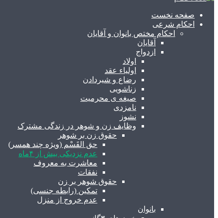
صفحه نخست
احکام شرعی
احکام مختص بانوان و آقایان
آقایان
ازدواج
اولاد
اولیاء عقد
رضاع و شیردادن
زناشویی
صیغه ی محرمیت
نامزدی
نشوز
وظایف زن و شوهر در زندگی مشترک
حقوق زن بر شوهر
حق القَسْم (ویژه چند همسر)
عدم نزدیکی بیش از ۴ماه
معاشرت به معروف
نفقات
حقوق شوهر بر زن
تمکین (رابطه جنسی)
عدم خروج از منزل
بانوان