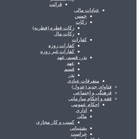
قرائت
عبادات مالی
خمس
زکات
زکات فطره (فطریه)
زکات مال
کفارات
کفارات روزه
کفارات غیر روزه
نذر، قسم، عهد
عهد
قسم
نذر
متفرقات عبادی
فتاوای جدید (عدول)
فرهنگی و اجتماعی
فقه و احکام سازمانی
احکام عمومی
اداری
مالی
کسب و کار مجازی
پشتیبانی
حراست