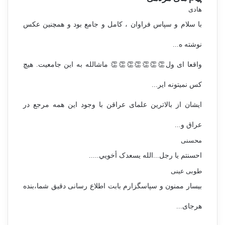
هادی
با سلام و سپاس فراوان ، کامل و جامع بود و همچنین عکس
نوشته ه...
واقعا ای ول👏👏👏👏👏👏👏 ماشالله به این جامعیت. هیچ
کس نمیتونه ایر...
ایشان از بالاترین علمای عراقن با وجود این همه مرجع در
عراق و...
محسنی
احسنتم یا رجل...الله یسعدک أخويي.....
طوبی عینی
بیسار ممنون و سپاسگزارم بابت اطلاع رسانی دقیق شما،بنده
هرجای...