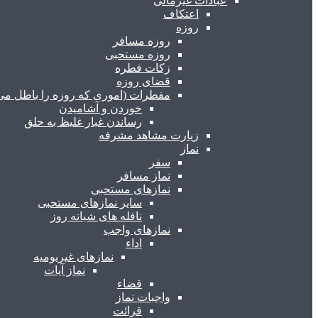
عبادات غیرمالی
اعتکاف
روزه
روزه مسافر
روزه مستحبی
زکات فطره
قضای روزه
مفطرات (اموری که روزه را باطل می 
خوردن و آشامیدن
رساندن غبار غلیظ به حلق
زیارت مشاهد مشرفه
نماز
سفر
نماز مسافر
نمازهای مستحبی
سایر نمازهای مستحبی
نافله های شبانه روز
نمازهای واجب
اداء
نمازهای غیریومیه
نماز آیات
قضاء
واجبات نماز
قرائت