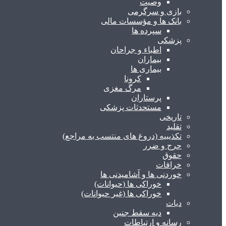
وصیت
بازی و سرگرمی
بانک ها و مؤسسات مالی
سپرده ها
پزشکی
اطباء و جراحان
بیماران
بیماری ها
کرونا
مرگ مغزی
پرستاران
مستحدثات پزشکی
تاریخی
تقلید
تکذیبیه (دروغ های منتسب به مراجع)
حرج و ضرر
حقوق
خرافات
خوردنی ها و آشامیدنی ها
خوراکی ها (حیوانات)
خوراکی ها (غیر حیوانات)
دیات
دیه سقط جنین
رسانه و ارتباطات