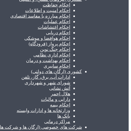
احکام حفاظت
احکام امنیت و اطلاعات
احکام مبارزه با مفاسد اقتصادی
احکام عملیات
احکام اغتشاشات
احکام دریایی
احکام هوافضا و موشکی
احکام پرواز (فرودگاه)
احکام جنگ نوین
احکام اداری نظامی
احکام بهداشت و درمان
احکام سایبری
کشوری (ارگان های دولتی)
ادارات آب، برق، گاز، تلفن
شورای شهر و شهرداری
آتش نشانی
هلال احمر
دارایی و مالیات
احکام بیمه
وزارتخانه ها و ادارات وابسته
بانک ها
مراکز درمانی
شرکت های خصوصی (ارگان ها و شرکت های 