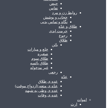
حیض
نفاس
روابط زن و مرد
حجاب و پوشش
نگاه و تماس بدنی
طلاق و عدّه
حرمت ابدی
رجوع
طلاق
بائن
خلع و مبارات
صغیره
طلاق سوم
طلاق یائسه
غیر مدخوله
رجعی
عدّه
عده ی طلاق
عدّه ی متعه (ازدواج موقت)
عده ی وطی به شبهه
عده ی وفات
اموات
ارث