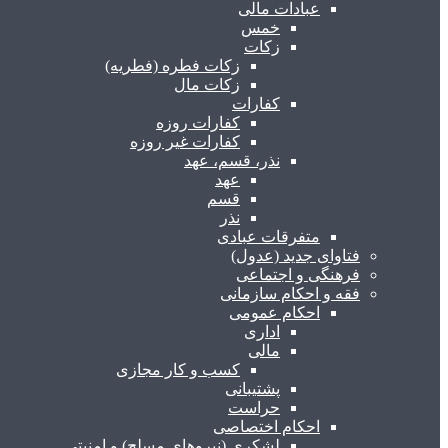
عبادات مالی
خمس
زکات
زکات فطره (فطریه)
زکات مال
کفارات
کفارات روزه
کفارات غیر روزه
نذر، قسم، عهد
عهد
قسم
نذر
متفرقات عبادی
فتاوای جدید (عدول)
فرهنگی و اجتماعی
فقه و احکام سازمانی
احکام عمومی
اداری
مالی
کسب و کار مجازی
پشتیبانی
حراست
احکام اختصاصی
لشکری (نیروهای مسلح) و امنیتی