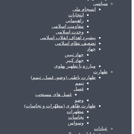
سیاسی
انسجام ملی
انتخابات
راهپیمایی
مقاومت اسلامی
وحدت اسلامی
پیشبرد اهداف انقلاب اسلامی
تضعیف نظام اسلامی
جهاد
جهاد تبیین
جهاد کبیر
مبارزه با تطهیر پهلوی
طهارت
طهارت باطنی (وضو، غسل، تیمم)
تیمم
غسل
غسل های مستحب
وضو
طهارت ظاهری (مطهّرات و نجاسات)
مطهرات
نجاسات
وسواس
عبادات