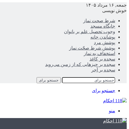
جمعه, ۱۶ مرداد ۱۴۰۵
خوش نویسی
شرط صحت نماز
جایگاه مسجد
وجوب تحصیل علم بر بانوان
پوشاندن چانه
پوشش مرد
پوشش شرط صحّت نماز
استخفاف به نماز
سجده بر کاغذ
سجده بر چیزهایی که از زمین می‌روید
سجده بر آجر
جستجو برای
جستجو برای
منو