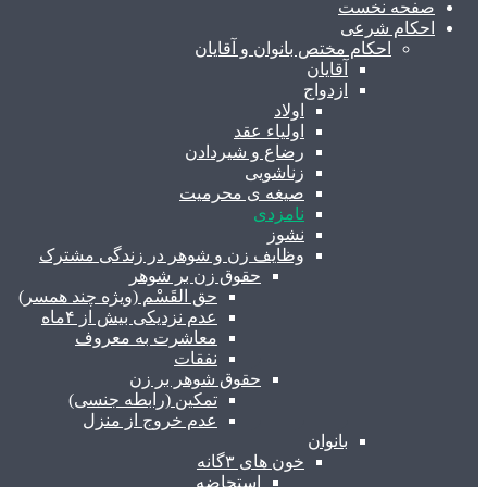
صفحه نخست
احکام شرعی
احکام مختص بانوان و آقایان
آقایان
ازدواج
اولاد
اولیاء عقد
رضاع و شیردادن
زناشویی
صیغه ی محرمیت
نامزدی
نشوز
وظایف زن و شوهر در زندگی مشترک
حقوق زن بر شوهر
حق القَسْم (ویژه چند همسر)
عدم نزدیکی بیش از ۴ماه
معاشرت به معروف
نفقات
حقوق شوهر بر زن
تمکین (رابطه جنسی)
عدم خروج از منزل
بانوان
خون های ۳گانه
استحاضه