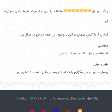
واقعا ای ول
ماشالله به این جامعیت. هیچ کس نمیتونه
ایر...
ایشان از بالاترین علمای عراقن با وجود این همه مرجع در عراق و...
محسنی
احسنتم یا رجل...الله یسعدک أخويي.....
طوبی عینی
بیسار ممنون و سپاسگزارم بابت اطلاع رسانی دقیق شما،بنده هرجای...
118ahkam © 2026. All rights reserved. Design by
New Div
118
آپارات
گروه
گروه
اینستاگرام