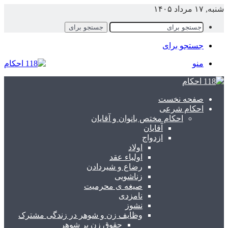
شنبه, ۱۷ مرداد ۱۴۰۵
جستجو برای
جستجو برای
منو
صفحه نخست
احکام شرعی
احکام مختص بانوان و آقایان
آقایان
ازدواج
اولاد
اولیاء عقد
رضاع و شیردادن
زناشویی
صیغه ی محرمیت
نامزدی
نشوز
وظایف زن و شوهر در زندگی مشترک
حقوق زن بر شوهر