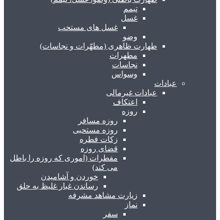
تیمم
غسل
غسل های مستحب
وضو
طهارت ظاهری (مطهّرات و نجاسات)
مطهرات
نجاسات
وسواس
عبادات
عبادات غیرمالی
اعتکاف
روزه
روزه مسافر
روزه مستحبی
زکات فطره
قضای روزه
مفطرات (اموری که روزه را باطل
می کند)
خوردن و آشامیدن
رساندن غبار غلیظ به حلق
زیارت مشاهد مشرفه
نماز
سفر