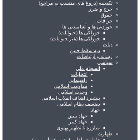
تکذیبیه (دروغ های منتسب به مراجع)
حرج و ضرر
حقوق
خرافات
خوردنی ها و آشامیدنی ها
خوراکی ها (حیوانات)
خوراکی ها (غیر حیوانات)
دیات
دیه سقط جنین
رسانه و ارتباطات
سیاسی
انسجام ملی
انتخابات
راهپیمایی
مقاومت اسلامی
وحدت اسلامی
پیشبرد اهداف انقلاب اسلامی
تضعیف نظام اسلامی
جهاد
جهاد تبیین
جهاد کبیر
مبارزه با تطهیر پهلوی
طهارت
طهارت باطنی (وضو، غسل، تیمم)