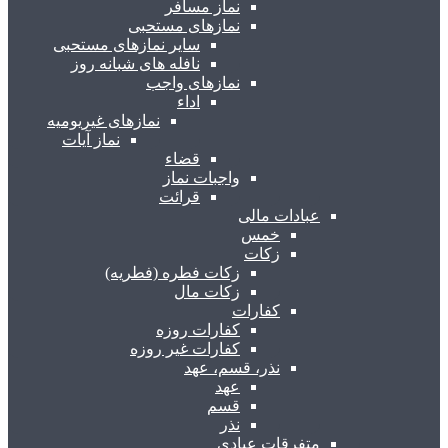
نماز مسافر
نمازهای مستحبی
سایر نمازهای مستحبی
نافله های شبانه روز
نمازهای واجب
اداء
نمازهای غیریومیه
نماز آیات
قضاء
واجبات نماز
قرائت
عبادات مالی
خمس
زکات
زکات فطره (فطریه)
زکات مال
کفارات
کفارات روزه
کفارات غیر روزه
نذر، قسم، عهد
عهد
قسم
نذر
متفرقات عبادی