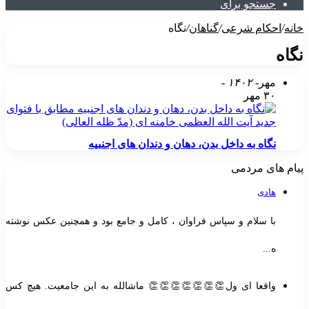
جستجو برای
خانه
/
احکام شرعی
/
گناهان
/
نگاه
نگاه
مهر
- ۱۴۰۲ -
۳۰ مهر
نگاه به داخل بدن، دهان و دندان های اجنبیه
پیام های مردمی
هادی
با سلام و سپاس فراوان ، کامل و جامع بود و همچنین عکس نوشته
ه...
واقعا ای ول👏👏👏👏👏👏👏 ماشالله به این جامعیت. هیچ کس