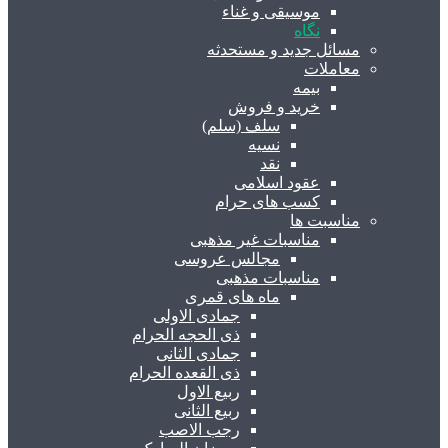
موسیقی و غناء
نگاه
مسائل جدید و مستحدثه
معاملات
بیمه
خرید و فروش
سلف (سلم)
نسیه
نقد
عقود اسلامی
کسب های حرام
مناسبت ها
مناسبات غیر مذهبی
مجالس عروسی
مناسبات مذهبی
ماه های قمری
جمادی الاولی
ذی الحجه الحرام
جمادی الثانی
ذی القعده الحرام
ربیع الاول
ربیع الثانی
رجب الاصب