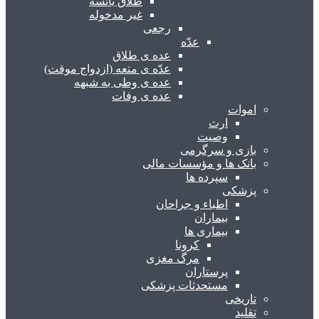
طلاق یائسه
غیر مدخوله
رجعی
عدّه
عده ی طلاق
عدّه ی متعه (ازدواج موقت)
عده ی وطی به شبهه
عده ی وفات
اموات
ارث
وصیت
بازی و سرگرمی
بانک ها و مؤسسات مالی
سپرده ها
پزشکی
اطباء و جراحان
بیماران
بیماری ها
کرونا
مرگ مغزی
پرستاران
مستحدثات پزشکی
تاریخی
تقلید