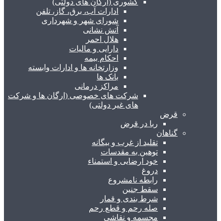
کشوری (ارگان های دولتی)
ادارات آب، برق، گاز، تلفن
شورای شهر و شهرداری
آتش نشانی
هلال احمر
دارایی و مالیات
احکام بیمه
وزارتخانه ها و ادارات وابسته
بانک ها
مراکز درمانی
شرکت های خصوصی (ارگان ها و شرکت
های غیر دولتی)
قرض
ربا در قرض
گناهان
تقلید از غرب و بیگانه
توهین به مقدسات
خود ارضایی و استمناء
دروغ
رابطه نامشروع
سقط جنین
شرط بندی و قمار
صله رحم و قطع رحم
مجسمه و نقاشی