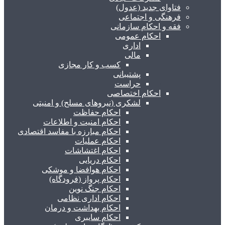
فتاوای جدید (عدول)
فرهنگی و اجتماعی
فقه و احکام سازمانی
احکام عمومی
اداری
مالی
کسب و کار مجازی
پشتیبانی
حراست
احکام اختصاصی
لشکری (نیروهای مسلح) و امنیتی
احکام حفاظت
احکام امنیت و اطلاعات
احکام مبارزه با مفاسد اقتصادی
احکام عملیات
احکام اغتشاشات
احکام دریایی
احکام هوافضا و موشکی
احکام پرواز (فرودگاه)
احکام جنگ نوین
احکام اداری نظامی
احکام بهداشت و درمان
احکام سایبری