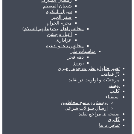
رمضان المبارک
شعبان المعظم
شوال المکرم
صفر الخیر
محرم الحرام
مجالس اهل بیت (علیهم السلام)
اعیاد و جشن
عزاداری
مجالس دعا و ادعیه
مناسبات ملّی
دهه فجر
نوروز
تغییر فتاوا و نظرات جدید رهبری
دُرِّ فقاهت
مرجعیّت و اولویت در تقلید
پوستر
کلیپ
استفتاء
پرسش و پاسخ مخاطبین
ارسال سؤالات شرعی
صفحه ی مراجع تقلید
گالری
تماس با ما