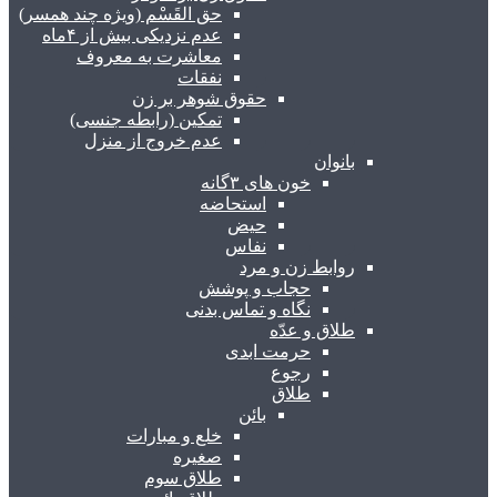
حق القَسْم (ویژه چند همسر)
عدم نزدیکی بیش از ۴ماه
معاشرت به معروف
نفقات
حقوق شوهر بر زن
تمکین (رابطه جنسی)
عدم خروج از منزل
بانوان
خون های ۳گانه
استحاضه
حیض
نفاس
روابط زن و مرد
حجاب و پوشش
نگاه و تماس بدنی
طلاق و عدّه
حرمت ابدی
رجوع
طلاق
بائن
خلع و مبارات
صغیره
طلاق سوم