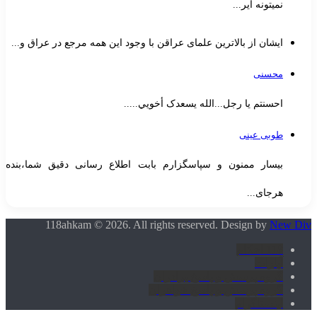
نمیتونه ایر...
ایشان از بالاترین علمای عراقن با وجود این همه مرجع در عراق و...
محسنی
احسنتم یا رجل...الله یسعدک أخويي.....
طوبی عینی
بیسار ممنون و سپاسگزارم بابت اطلاع رسانی دقیق شما،بنده
هرجای...
118ahkam © 2026. All rights reserved. Design by
New Div
118 احکام
آپارات
گروه پرسش و پاسخ برادران
گروه پرسش و پاسخ خواهران
اینستاگرام