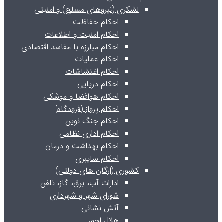
لشکری (نیروهای مسلح) و امنیتی
احکام حفاظت
احکام امنیت و اطلاعات
احکام مبارزه با مفاسد اقتصادی
احکام عملیات
احکام اغتشاشات
احکام دریایی
احکام هوافضا و موشکی
احکام پرواز (فرودگاه)
احکام جنگ نوین
احکام اداری نظامی
احکام بهداشت و درمان
احکام سایبری
کشوری (ارگان های دولتی)
ادارات آب، برق، گاز، تلفن
شورای شهر و شهرداری
آتش نشانی
هلال احمر