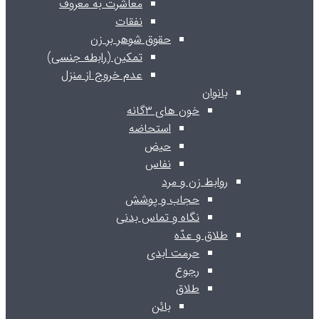
معاشرت به معروف
نفقات
حقوق شوهر بر زن
تمکین (رابطه جنسی)
عدم خروج از منزل
بانوان
خون های ۳گانه
استحاضه
حیض
نفاس
روابط زن و مرد
حجاب و پوشش
نگاه و تماس بدنی
طلاق و عدّه
حرمت ابدی
رجوع
طلاق
بائن