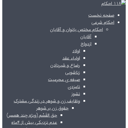
صفحه نخست
احکام شرعی
احکام مختص بانوان و آقایان
آقایان
ازدواج
اولاد
اولیاء عقد
رضاع و شیردادن
زناشویی
صیغه ی محرمیت
نامزدی
نشوز
وظایف زن و شوهر در زندگی مشترک
حقوق زن بر شوهر
حق القَسْم (ویژه چند همسر)
عدم نزدیکی بیش از ۴ماه