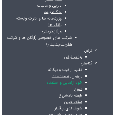
دارایی و مالیات
احکام بیمه
وزارتخانه ها و ادارات وابسته
بانک ها
مراکز درمانی
شرکت های خصوصی (ارگان ها و شرکت
های غیر دولتی)
قرض
ربا در قرض
گناهان
تقلید از غرب و بیگانه
توهین به مقدسات
خود ارضایی و استمناء
دروغ
رابطه نامشروع
سقط جنین
شرط بندی و قمار
صله رحم و قطع رحم