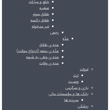
خلع و مبارات
صغیره
طلاق سوم
طلاق یائسه
غیر مدخوله
رجعی
عدّه
عده ی طلاق
عدّه ی متعه (ازدواج موقت)
عده ی وطی به شبهه
عده ی وفات
اموات
ارث
وصیت
بازی و سرگرمی
بانک ها و مؤسسات مالی
سپرده ها
پزشکی