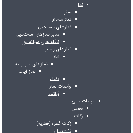
نماز
سفر
نماز مسافر
نمازهای مستحبی
سایر نمازهای مستحبی
نافله های شبانه روز
نمازهای واجب
اداء
نمازهای غیریومیه
نماز آیات
قضاء
واجبات نماز
قرائت
عبادات مالی
خمس
زکات
زکات فطره (فطریه)
زکات مال