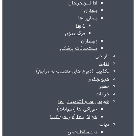
اطباء و جراحان
بیماران
بیماری ها
کرونا
مرگ مغزی
پرستاران
مستحدثات پزشکی
تاریخی
تقلید
تکذیبیه (دروغ های منتسب به مراجع)
حرج و ضرر
حقوق
خرافات
خوردنی ها و آشامیدنی ها
خوراکی ها (حیوانات)
خوراکی ها (غیر حیوانات)
دیات
دیه سقط جنین