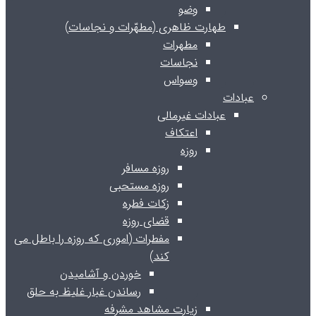
وضو
طهارت ظاهری (مطهّرات و نجاسات)
مطهرات
نجاسات
وسواس
عبادات
عبادات غیرمالی
اعتکاف
روزه
روزه مسافر
روزه مستحبی
زکات فطره
قضای روزه
مفطرات (اموری که روزه را باطل می
کند)
خوردن و آشامیدن
رساندن غبار غلیظ به حلق
زیارت مشاهد مشرفه