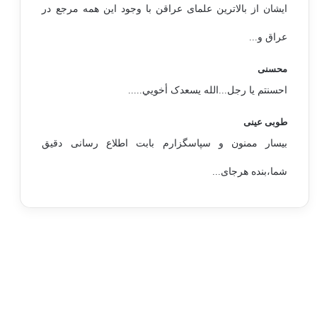
ایشان از بالاترین علمای عراقن با وجود این همه مرجع در
عراق و...
محسنی
احسنتم یا رجل...الله یسعدک أخويي.....
طوبی عینی
بیسار ممنون و سپاسگزارم بابت اطلاع رسانی دقیق
شما،بنده هرجای...