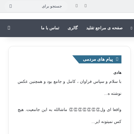
جستج
برای
جستج
صفحه ی مراجع تقلید
گالری
تماس با ما
پیام های مردمی
هادی
با سلام و سپاس فراوان ، کامل و جامع بود و همچنین عکس
نوشته ه...
واقعا ای ول👏👏👏👏👏👏👏 ماشالله به این جامعیت. هیچ
کس نمیتونه ایر...