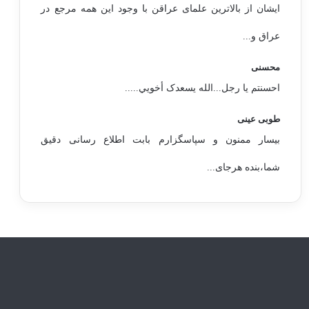
ایشان از بالاترین علمای عراقن با وجود این همه مرجع در
عراق و...
محسنی
احسنتم یا رجل...الله یسعدک أخويي.....
طوبی عینی
بیسار ممنون و سپاسگزارم بابت اطلاع رسانی دقیق
شما،بنده هرجای...