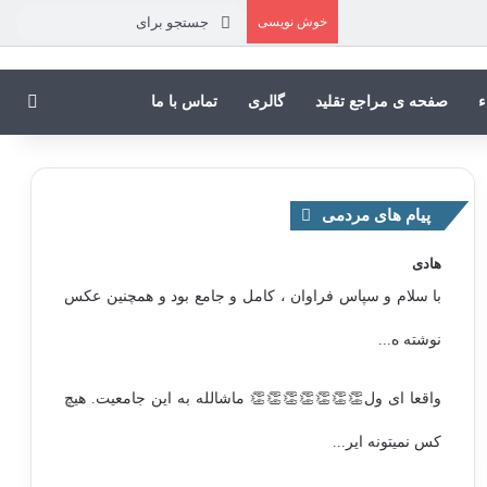
خوش نویسی
جستجو
برای
جستج
ء
صفحه ی مراجع تقلید
گالری
تماس با ما
پیام های مردمی
هادی
با سلام و سپاس فراوان ، کامل و جامع بود و همچنین عکس
نوشته ه...
واقعا ای ول👏👏👏👏👏👏👏 ماشالله به این جامعیت. هیچ
کس نمیتونه ایر...