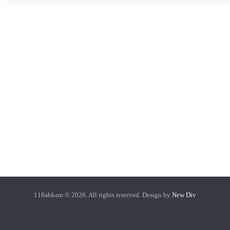
118ahkam © 2026. All rights reserved. Design by
New Div
118
آپارات
گروه
گروه
اینستاگرام
احکام
پرسش
پرسش