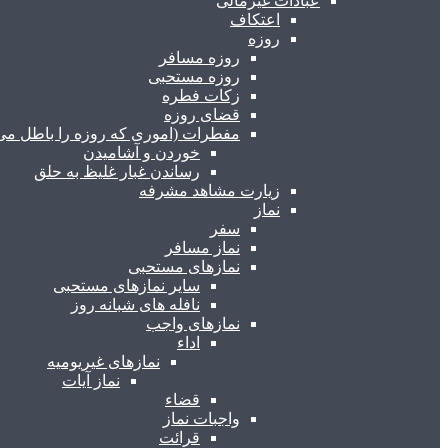
عبادات غیرمالی
اعتکاف
روزه
روزه مسافر
روزه مستحبی
زکات فطره
قضای روزه
مفطرات (اموری که روزه را باطل می 
خوردن و آشامیدن
رساندن غبار غلیظ به حلق
زیارت مشاهد مشرفه
نماز
سفر
نماز مسافر
نمازهای مستحبی
سایر نمازهای مستحبی
نافله های شبانه روز
نمازهای واجب
اداء
نمازهای غیریومیه
نماز آیات
قضاء
واجبات نماز
قرائت