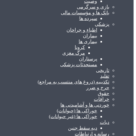
وصیت
بازی و سرگرمی
بانک ها و مؤسسات مالی
سپرده ها
پزشکی
اطباء و جراحان
بیماران
بیماری ها
کرونا
مرگ مغزی
پرستاران
مستحدثات پزشکی
تاریخی
تقلید
تکذیبیه (دروغ های منتسب به مراجع)
حرج و ضرر
حقوق
خرافات
خوردنی ها و آشامیدنی ها
خوراکی ها (حیوانات)
خوراکی ها (غیر حیوانات)
دیات
دیه سقط جنین
رسانه و ارتباطات