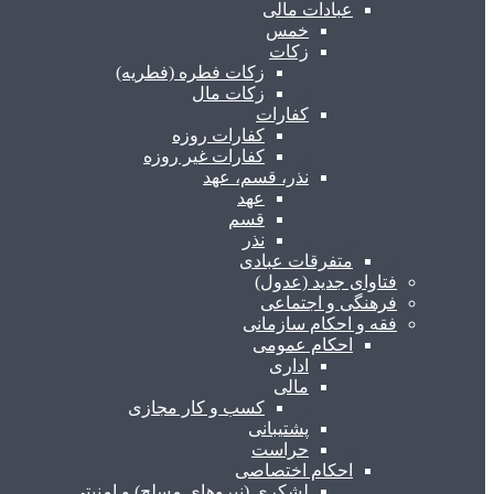
عبادات مالی
خمس
زکات
زکات فطره (فطریه)
زکات مال
کفارات
کفارات روزه
کفارات غیر روزه
نذر، قسم، عهد
عهد
قسم
نذر
متفرقات عبادی
فتاوای جدید (عدول)
فرهنگی و اجتماعی
فقه و احکام سازمانی
احکام عمومی
اداری
مالی
کسب و کار مجازی
پشتیبانی
حراست
احکام اختصاصی
لشکری (نیروهای مسلح) و امنیتی