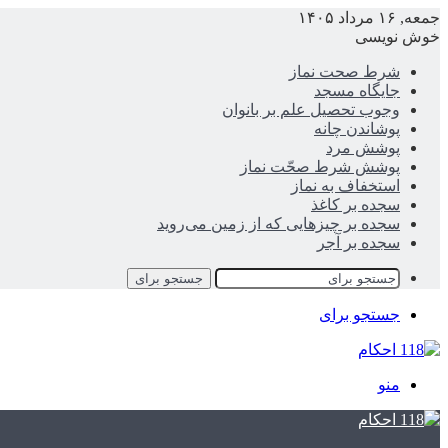
جمعه, ۱۶ مرداد ۱۴۰۵
خوش نویسی
شرط صحت نماز
جایگاه مسجد
وجوب تحصیل علم بر بانوان
پوشاندن چانه
پوشش مرد
پوشش شرط صحّت نماز
استخفاف به نماز
سجده بر کاغذ
سجده بر چیزهایی که از زمین می‌روید
سجده بر آجر
جستجو برای
جستجو برای
منو