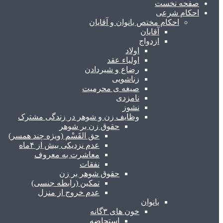
صفحه نخست
احکام شرعی
احکام مختص بانوان و آقایان
آقایان
ازدواج
اولاد
اولیاء عقد
رضاع و شیردادن
زناشویی
صیغه ی محرمیت
نامزدی
نشوز
وظایف زن و شوهر در زندگی مشترک
حقوق زن بر شوهر
حق القَسْم (ویژه چند همسر)
عدم نزدیکی بیش از ۴ماه
معاشرت به معروف
نفقات
حقوق شوهر بر زن
تمکین (رابطه جنسی)
عدم خروج از منزل
بانوان
خون های ۳گانه
استحاضه