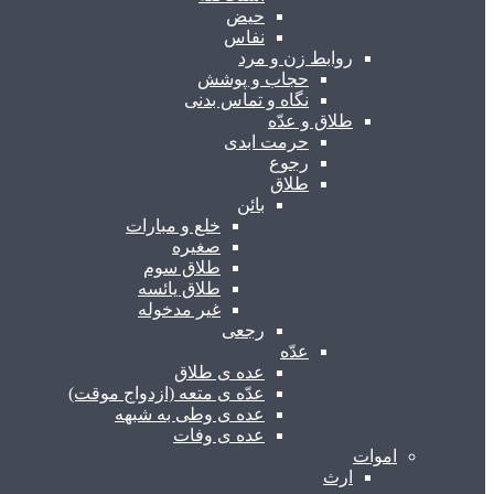
حیض
نفاس
روابط زن و مرد
حجاب و پوشش
نگاه و تماس بدنی
طلاق و عدّه
حرمت ابدی
رجوع
طلاق
بائن
خلع و مبارات
صغیره
طلاق سوم
طلاق یائسه
غیر مدخوله
رجعی
عدّه
عده ی طلاق
عدّه ی متعه (ازدواج موقت)
عده ی وطی به شبهه
عده ی وفات
اموات
ارث