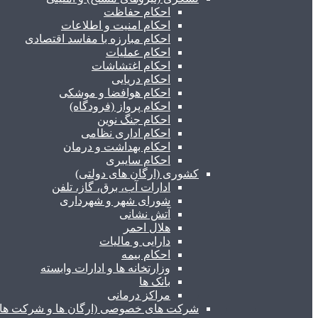
احکام حفاظت
احکام امنیت و اطلاعات
احکام مبارزه با مفاسد اقتصادی
احکام عملیات
احکام اغتشاشات
احکام دریایی
احکام هوافضا و موشکی
احکام پرواز (فرودگاه)
احکام جنگ نوین
احکام اداری نظامی
احکام بهداشت و درمان
احکام سایبری
کشوری (ارگان های دولتی)
ادارات آب، برق، گاز، تلفن
شورای شهر و شهرداری
آتش نشانی
هلال احمر
دارایی و مالیات
احکام بیمه
وزارتخانه ها و ادارات وابسته
بانک ها
مراکز درمانی
شرکت های خصوصی (ارگان ها و شرکت های 