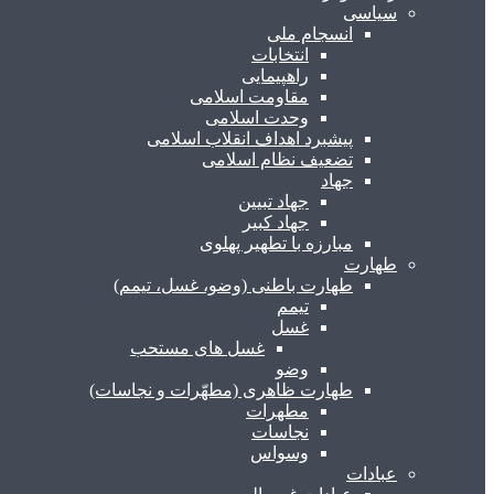
سیاسی
انسجام ملی
انتخابات
راهپیمایی
مقاومت اسلامی
وحدت اسلامی
پیشبرد اهداف انقلاب اسلامی
تضعیف نظام اسلامی
جهاد
جهاد تبیین
جهاد کبیر
مبارزه با تطهیر پهلوی
طهارت
طهارت باطنی (وضو، غسل، تیمم)
تیمم
غسل
غسل های مستحب
وضو
طهارت ظاهری (مطهّرات و نجاسات)
مطهرات
نجاسات
وسواس
عبادات