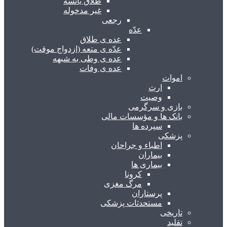
طلاق یائسه
غیر مدخوله
رجعی
عدّه
عده ی طلاق
عدّه ی متعه (ازدواج موقت)
عده ی وطی به شبهه
عده ی وفات
اموات
ارث
وصیت
بازی و سرگرمی
بانک ها و مؤسسات مالی
سپرده ها
پزشکی
اطباء و جراحان
بیماران
بیماری ها
کرونا
مرگ مغزی
پرستاران
مستحدثات پزشکی
تاریخی
تقلید