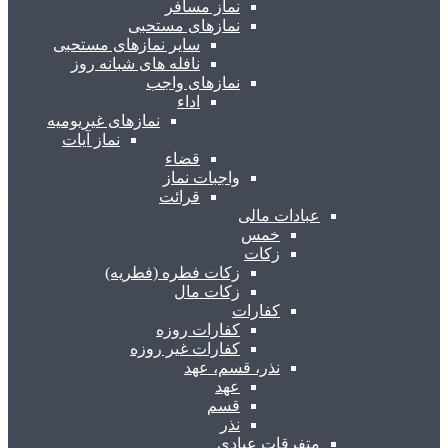
نماز مسافر
نمازهای مستحبی
سایر نمازهای مستحبی
نافله های شبانه روز
نمازهای واجب
اداء
نمازهای غیریومیه
نماز آیات
قضاء
واجبات نماز
قرائت
عبادات مالی
خمس
زکات
زکات فطره (فطریه)
زکات مال
کفارات
کفارات روزه
کفارات غیر روزه
نذر، قسم، عهد
عهد
قسم
نذر
متفرقات عبادی