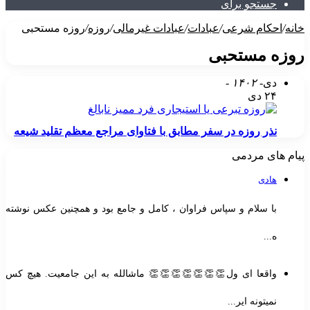
جستجو برای
خانه
/
احکام شرعی
/
عبادات
/
عبادات غیرمالی
/
روزه
/
روزه مستحبی
روزه مستحبی
دی
- ۱۴۰۲ -
۲۴ دی
نذر روزه در سفر مطابق با فتاوای مراجع معظم تقلید شیعه
پیام های مردمی
هادی
با سلام و سپاس فراوان ، کامل و جامع بود و همچنین عکس نوشته
ه...
واقعا ای ول👏👏👏👏👏👏👏 ماشالله به این جامعیت. هیچ کس
نمیتونه ایر...