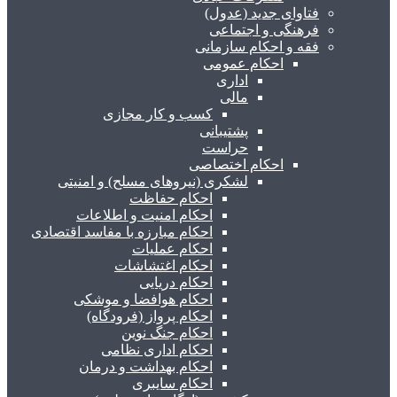
فتاوای جدید (عدول)
فرهنگی و اجتماعی
فقه و احکام سازمانی
احکام عمومی
اداری
مالی
کسب و کار مجازی
پشتیبانی
حراست
احکام اختصاصی
لشکری (نیروهای مسلح) و امنیتی
احکام حفاظت
احکام امنیت و اطلاعات
احکام مبارزه با مفاسد اقتصادی
احکام عملیات
احکام اغتشاشات
احکام دریایی
احکام هوافضا و موشکی
احکام پرواز (فرودگاه)
احکام جنگ نوین
احکام اداری نظامی
احکام بهداشت و درمان
احکام سایبری