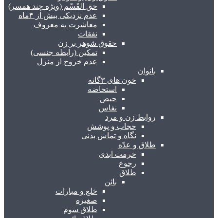
حق القَسْم (ویژه چند همسر)
عدم نزدیکی بیش از ۴ماه
معاشرت به معروف
نفقات
حقوق شوهر بر زن
تمکین (رابطه جنسی)
عدم خروج از منزل
بانوان
خون های ۳گانه
استحاضه
حیض
نفاس
روابط زن و مرد
حجاب و پوشش
نگاه و تماس بدنی
طلاق و عدّه
حرمت ابدی
رجوع
طلاق
بائن
خلع و مبارات
صغیره
طلاق سوم