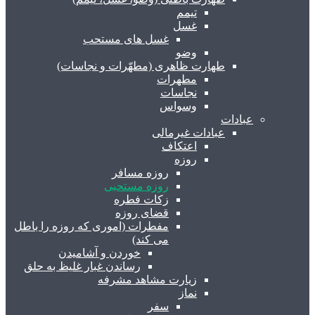
تیمم
غسل
غسل های مستحب
وضو
طهارت ظاهری (مطهّرات و نجاسات)
مطهرات
نجاسات
وسواس
عبادات
عبادات غیرمالی
اعتکاف
روزه
روزه مسافر
روزه مستحبی
زکات فطره
قضای روزه
مفطرات (اموری که روزه را باطل
می کند)
خوردن و آشامیدن
رساندن غبار غلیظ به حلق
زیارت مشاهد مشرفه
نماز
سفر