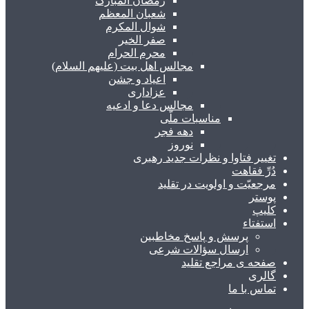
رمضان المبارک
شعبان المعظم
شوال المکرم
صفر الخیر
محرم الحرام
مجالس اهل بیت (علیهم السلام)
اعیاد و جشن
عزاداری
مجالس دعا و ادعیه
مناسبات ملّی
دهه فجر
نوروز
تغییر فتاوا و نظرات جدید رهبری
دُرِّ فقاهت
مرجعیّت و اولویت در تقلید
پوستر
کلیپ
استفتاء
پرسش و پاسخ مخاطبین
ارسال سؤالات شرعی
صفحه ی مراجع تقلید
گالری
تماس با ما