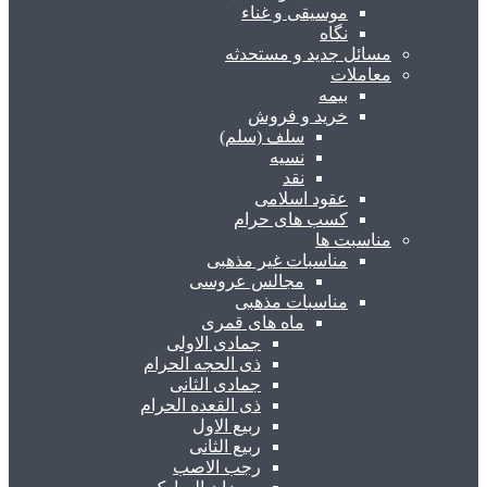
موسیقی و غناء
نگاه
مسائل جدید و مستحدثه
معاملات
بیمه
خرید و فروش
سلف (سلم)
نسیه
نقد
عقود اسلامی
کسب های حرام
مناسبت ها
مناسبات غیر مذهبی
مجالس عروسی
مناسبات مذهبی
ماه های قمری
جمادی الاولی
ذی الحجه الحرام
جمادی الثانی
ذی القعده الحرام
ربیع الاول
ربیع الثانی
رجب الاصب