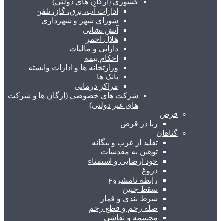
کشوری (ارگان های دولتی)
ادارات آب، برق، گاز، تلفن
شورای شهر و شهرداری
آتش نشانی
هلال احمر
دارایی و مالیات
احکام بیمه
وزارتخانه ها و ادارات وابسته
بانک ها
مراکز درمانی
شرکت های خصوصی (ارگان ها و شرکت
های غیر دولتی)
قرض
ربا در قرض
گناهان
تقلید از غرب و بیگانه
توهین به مقدسات
خود ارضایی و استمناء
دروغ
رابطه نامشروع
سقط جنین
شرط بندی و قمار
صله رحم و قطع رحم
مجسمه و نقاشی