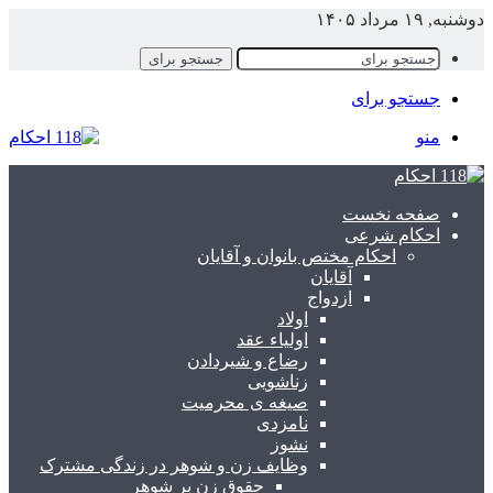
دوشنبه, ۱۹ مرداد ۱۴۰۵
جستجو برای
جستجو برای
منو
صفحه نخست
احکام شرعی
احکام مختص بانوان و آقایان
آقایان
ازدواج
اولاد
اولیاء عقد
رضاع و شیردادن
زناشویی
صیغه ی محرمیت
نامزدی
نشوز
وظایف زن و شوهر در زندگی مشترک
حقوق زن بر شوهر