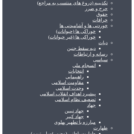
تکذیبیه (دروغ های منتسب به مراجع)
حرج و ضرر
حقوق
خرافات
خوردنی ها و آشامیدنی ها
خوراکی ها (حیوانات)
خوراکی ها (غیر حیوانات)
دیات
دیه سقط جنین
رسانه و ارتباطات
سیاسی
انسجام ملی
انتخابات
راهپیمایی
مقاومت اسلامی
وحدت اسلامی
پیشبرد اهداف انقلاب اسلامی
تضعیف نظام اسلامی
جهاد
جهاد تبیین
جهاد کبیر
مبارزه با تطهیر پهلوی
طهارت
طهارت باطنی (وضو، غسل، تیمم)