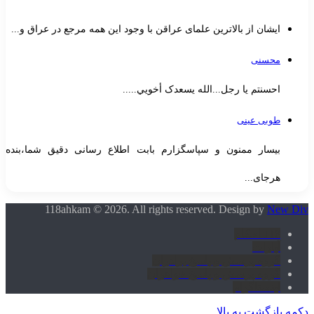
ایشان از بالاترین علمای عراقن با وجود این همه مرجع در عراق و...
محسنی
احسنتم یا رجل...الله یسعدک أخويي.....
طوبی عینی
بیسار ممنون و سپاسگزارم بابت اطلاع رسانی دقیق شما،بنده
هرجای...
118ahkam © 2026. All rights reserved. Design by
New Div
118 احکام
آپارات
گروه پرسش و پاسخ برادران
گروه پرسش و پاسخ خواهران
اینستاگرام
دکمه بازگشت به بالا