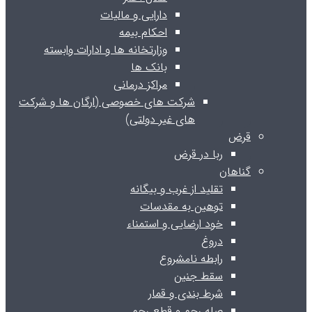
دارایی و مالیات
احکام بیمه
وزارتخانه ها و ادارات وابسته
بانک ها
مراکز درمانی
شرکت های خصوصی (ارگان ها و شرکت
های غیر دولتی)
قرض
ربا در قرض
گناهان
تقلید از غرب و بیگانه
توهین به مقدسات
خود ارضایی و استمناء
دروغ
رابطه نامشروع
سقط جنین
شرط بندی و قمار
صله رحم و قطع رحم