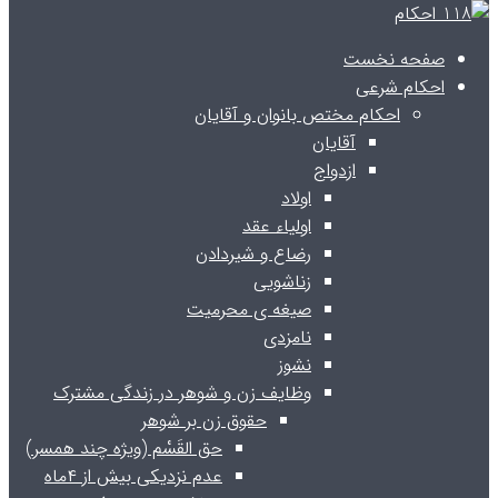
صفحه نخست
احکام شرعی
احکام مختص بانوان و آقایان
آقایان
ازدواج
اولاد
اولیاء عقد
رضاع و شیردادن
زناشویی
صیغه ی محرمیت
نامزدی
نشوز
وظایف زن و شوهر در زندگی مشترک
حقوق زن بر شوهر
حق القَسْم (ویژه چند همسر)
عدم نزدیکی بیش از ۴ماه