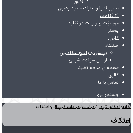
نوروز
تغییر فتاوا و نظرات جدید رهبری
دُرِّ فقاهت
مرجعیّت و اولویت در تقلید
پوستر
کلیپ
استفتاء
پرسش و پاسخ مخاطبین
ارسال سؤالات شرعی
صفحه ی مراجع تقلید
گالری
تماس با ما
جستجو برای
خانه
/
احکام شرعی
/
عبادات
/
عبادات غیرمالی
/
اعتکاف
اعتکاف