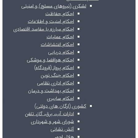
لشکری (نیروهای مسلح) و امنیتی
احکام حفاظت
احکام امنیت و اطلاعات
احکام مبارزه با مفاسد اقتصادی
احکام عملیات
احکام اغتشاشات
احکام دریایی
احکام هوافضا و موشکی
احکام پرواز (فرودگاه)
احکام جنگ نوین
احکام اداری نظامی
احکام بهداشت و درمان
احکام سایبری
کشوری (ارگان های دولتی)
ادارات آب، برق، گاز، تلفن
شورای شهر و شهرداری
آتش نشانی
هلال احمر