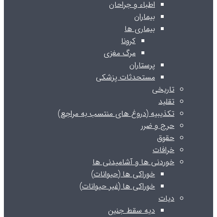
اطباء و جراحان
بیماران
بیماری ها
کرونا
مرگ مغزی
پرستاران
مستحدثات پزشکی
تاریخی
تقلید
تکذیبیه (دروغ های منتسب به مراجع)
حرج و ضرر
حقوق
خرافات
خوردنی ها و آشامیدنی ها
خوراکی ها (حیوانات)
خوراکی ها (غیر حیوانات)
دیات
دیه سقط جنین