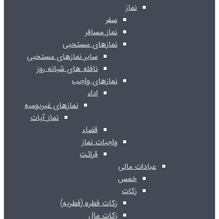
نماز
سفر
نماز مسافر
نمازهای مستحبی
سایر نمازهای مستحبی
نافله های شبانه روز
نمازهای واجب
اداء
نمازهای غیریومیه
نماز آیات
قضاء
واجبات نماز
قرائت
عبادات مالی
خمس
زکات
زکات فطره (فطریه)
زکات مال