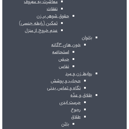
معاشرت به معروف
نفقات
حقوق شوهر بر زن
تمکین (رابطه جنسی)
عدم خروج از منزل
بانوان
خون های ۳گانه
استحاضه
حیض
نفاس
روابط زن و مرد
حجاب و پوشش
نگاه و تماس بدنی
طلاق و عدّه
حرمت ابدی
رجوع
طلاق
بائن