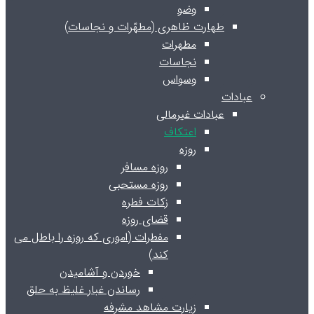
وضو
طهارت ظاهری (مطهّرات و نجاسات)
مطهرات
نجاسات
وسواس
عبادات
عبادات غیرمالی
اعتکاف
روزه
روزه مسافر
روزه مستحبی
زکات فطره
قضای روزه
مفطرات (اموری که روزه را باطل می
کند)
خوردن و آشامیدن
رساندن غبار غلیظ به حلق
زیارت مشاهد مشرفه