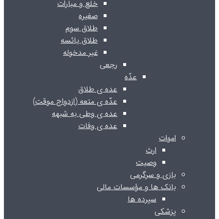
خلع و مبارات
صغیره
طلاق سوم
طلاق یائسه
غیر مدخوله
رجعی
عدّه
عده ی طلاق
عدّه ی متعه (ازدواج موقت)
عده ی وطی به شبهه
عده ی وفات
اموات
ارث
وصیت
بازی و سرگرمی
بانک ها و مؤسسات مالی
سپرده ها
پزشکی