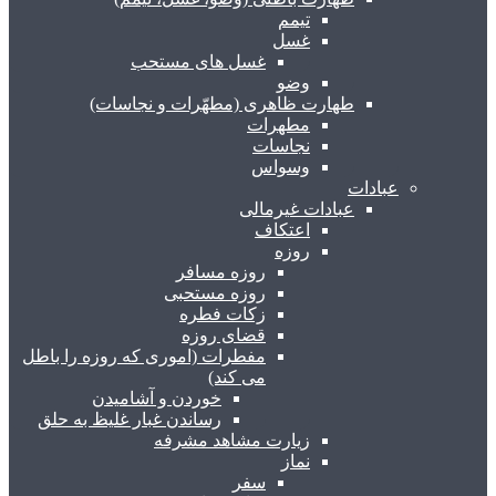
تیمم
غسل
غسل های مستحب
وضو
طهارت ظاهری (مطهّرات و نجاسات)
مطهرات
نجاسات
وسواس
عبادات
عبادات غیرمالی
اعتکاف
روزه
روزه مسافر
روزه مستحبی
زکات فطره
قضای روزه
مفطرات (اموری که روزه را باطل
می کند)
خوردن و آشامیدن
رساندن غبار غلیظ به حلق
زیارت مشاهد مشرفه
نماز
سفر