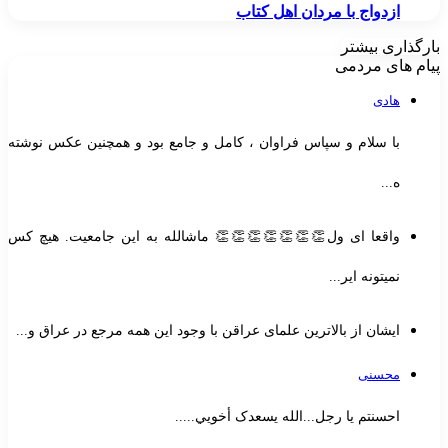
ازدواج با مردان اهل کتاب
بارگذاری بیشتر
پیام های مردمی
هادی
با سلام و سپاس فراوان ، کامل و جامع بود و همچنین عکس نوشته
ه...
واقعا ای ول👏👏👏👏👏👏👏 ماشالله به این جامعیت. هیچ کس
نمیتونه ایر...
ایشان از بالاترین علمای عراقن با وجود این همه مرجع در عراق و...
محسنی
احسنتم یا رجل...الله یسعدک أخويي.....