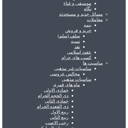
موسیقی و غناء
نگاه
مسائل جدید و مستحدثه
معاملات
بیمه
خرید و فروش
سلف (سلم)
نسیه
نقد
عقود اسلامی
کسب های حرام
مناسبت ها
مناسبات غیر مذهبی
مجالس عروسی
مناسبات مذهبی
ماه های قمری
جمادی الاولی
ذی الحجه الحرام
جمادی الثانی
ذی القعده الحرام
ربیع الاول
ربیع الثانی
رجب الاصب