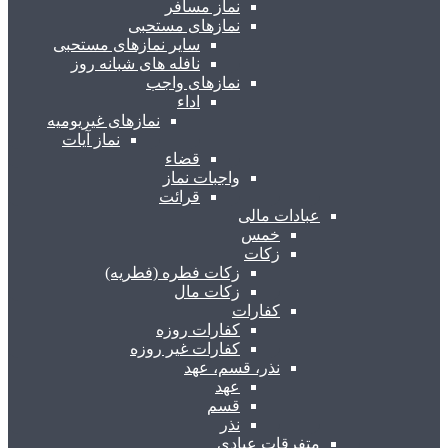
نماز مسافر
نمازهای مستحبی
سایر نمازهای مستحبی
نافله های شبانه روز
نمازهای واجب
اداء
نمازهای غیریومیه
نماز آیات
قضاء
واجبات نماز
قرائت
عبادات مالی
خمس
زکات
زکات فطره (فطریه)
زکات مال
کفارات
کفارات روزه
کفارات غیر روزه
نذر، قسم، عهد
عهد
قسم
نذر
متفرقات عبادی