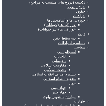
تکذیبیه (دروغ های منتسب به مراجع)
حرج و ضرر
حقوق
خرافات
خوردنی ها و آشامیدنی ها
خوراکی ها (حیوانات)
خوراکی ها (غیر حیوانات)
دیات
دیه سقط جنین
رسانه و ارتباطات
سیاسی
انسجام ملی
انتخابات
راهپیمایی
مقاومت اسلامی
وحدت اسلامی
پیشبرد اهداف انقلاب اسلامی
تضعیف نظام اسلامی
جهاد
جهاد تبیین
جهاد کبیر
مبارزه با تطهیر پهلوی
طهارت
طهارت باطنی (وضو، غسل، تیمم)