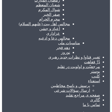
رمضان المبارک
شعبان المعظم
شوال المکرم
صفر الخیر
محرم الحرام
مجالس اهل بیت (علیهم السلام)
اعیاد و جشن
عزاداری
مجالس دعا و ادعیه
مناسبات ملّی
دهه فجر
نوروز
تغییر فتاوا و نظرات جدید رهبری
دُرِّ فقاهت
مرجعیّت و اولویت در تقلید
پوستر
کلیپ
استفتاء
پرسش و پاسخ مخاطبین
ارسال سؤالات شرعی
صفحه ی مراجع تقلید
گالری
تماس با ما