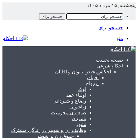
پنجشنبه, ۱۵ مرداد ۱۴۰۵
جستجو برای
جستجو برای
منو
صفحه نخست
احکام شرعی
احکام مختص بانوان و آقایان
آقایان
ازدواج
اولاد
اولیاء عقد
رضاع و شیردادن
زناشویی
صیغه ی محرمیت
نامزدی
نشوز
وظایف زن و شوهر در زندگی مشترک
حقوق زن بر شوهر