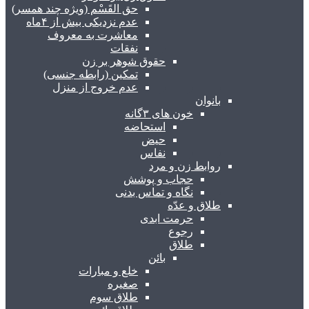
حق القَسْم (ویژه چند همسر)
عدم نزدیکی بیش از ۴ماه
معاشرت به معروف
نفقات
حقوق شوهر بر زن
تمکین (رابطه جنسی)
عدم خروج از منزل
بانوان
خون های ۳گانه
استحاضه
حیض
نفاس
روابط زن و مرد
حجاب و پوشش
نگاه و تماس بدنی
طلاق و عدّه
حرمت ابدی
رجوع
طلاق
بائن
خلع و مبارات
صغیره
طلاق سوم