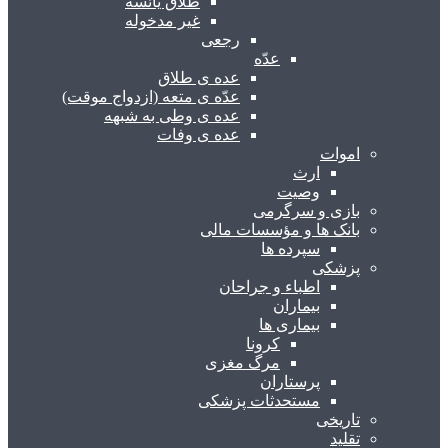
طلاق یائسه
غیر مدخوله
رجعی
عدّه
عده ی طلاق
عدّه ی متعه (ازدواج موقت)
عده ی وطی به شبهه
عده ی وفات
اموات
ارث
وصیت
بازی و سرگرمی
بانک ها و مؤسسات مالی
سپرده ها
پزشکی
اطباء و جراحان
بیماران
بیماری ها
کرونا
مرگ مغزی
پرستاران
مستحدثات پزشکی
تاریخی
تقلید