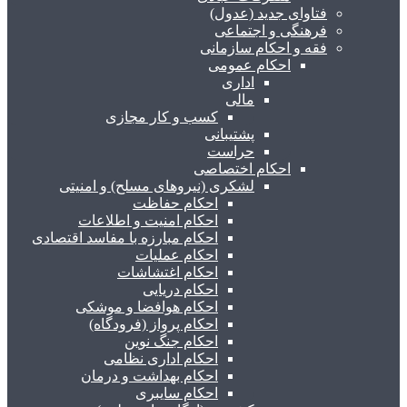
فتاوای جدید (عدول)
فرهنگی و اجتماعی
فقه و احکام سازمانی
احکام عمومی
اداری
مالی
کسب و کار مجازی
پشتیبانی
حراست
احکام اختصاصی
لشکری (نیروهای مسلح) و امنیتی
احکام حفاظت
احکام امنیت و اطلاعات
احکام مبارزه با مفاسد اقتصادی
احکام عملیات
احکام اغتشاشات
احکام دریایی
احکام هوافضا و موشکی
احکام پرواز (فرودگاه)
احکام جنگ نوین
احکام اداری نظامی
احکام بهداشت و درمان
احکام سایبری