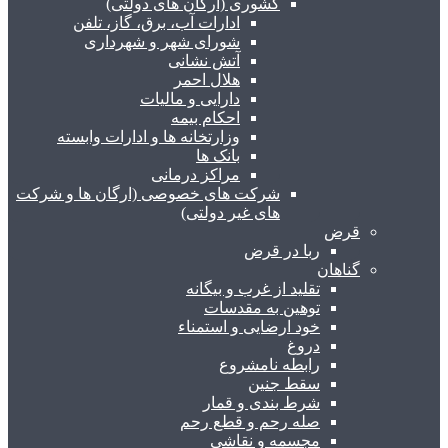
کشوری (ارگان های دولتی)
ادارات آب، برق، گاز، تلفن
شورای شهر و شهرداری
آتش نشانی
هلال احمر
دارایی و مالیات
احکام بیمه
وزارتخانه ها و ادارات وابسته
بانک ها
مراکز درمانی
شرکت های خصوصی (ارگان ها و شرکت
های غیر دولتی)
قرض
ربا در قرض
گناهان
تقلید از غرب و بیگانه
توهین به مقدسات
خود ارضایی و استمناء
دروغ
رابطه نامشروع
سقط جنین
شرط بندی و قمار
صله رحم و قطع رحم
مجسمه و نقاشی