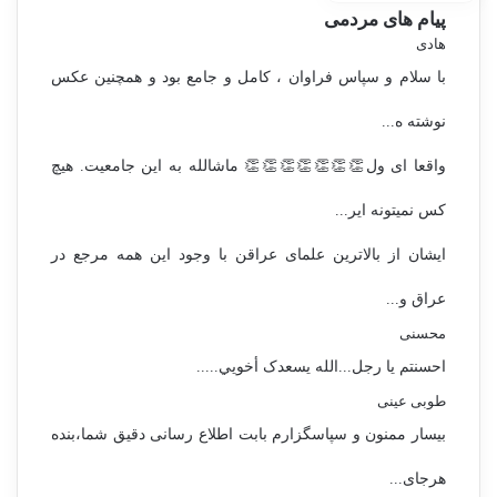
پیام های مردمی
هادی
با سلام و سپاس فراوان ، کامل و جامع بود و همچنین عکس
نوشته ه...
واقعا ای ول👏👏👏👏👏👏👏 ماشالله به این جامعیت. هیچ
کس نمیتونه ایر...
ایشان از بالاترین علمای عراقن با وجود این همه مرجع در
عراق و...
محسنی
احسنتم یا رجل...الله یسعدک أخويي.....
طوبی عینی
بیسار ممنون و سپاسگزارم بابت اطلاع رسانی دقیق شما،بنده
هرجای...